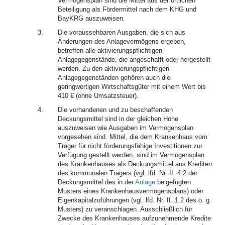
Vermögensplan sind die Mittel aus der örtlichen
Beteiligung als Fördermittel nach dem KHG und
BayKRG auszuweisen.
3.
Die voraussehbaren Ausgaben, die sich aus
Änderungen des Anlagevermögens ergeben,
betreffen alle aktivierungspflichtigen
Anlagegegenstände, die angeschafft oder hergestellt
werden. Zu den aktivierungspflichtigen
Anlagegegenständen gehören auch die
geringwertigen Wirtschaftsgüter mit einem Wert bis
410 € (ohne Umsatzsteuer).
4.
Die vorhandenen und zu beschaffenden
Deckungsmittel sind in der gleichen Höhe
auszuweisen wie Ausgaben im Vermögensplan
vorgesehen sind. Mittel, die dem Krankenhaus vom
Träger für nicht förderungsfähige Investitionen zur
Verfügung gestellt werden, sind im Vermögensplan
des Krankenhauses als Deckungsmittel aus Krediten
des kommunalen Trägers (vgl. lfd. Nr. II. 4.2 der
Deckungsmittel des in der
Anlage
beigefügten
Musters eines Krankenhausvermögensplans) oder
Eigenkapitalzuführungen (vgl. lfd. Nr. II. 1.2 des o. g.
Musters) zu veranschlagen. Ausschließlich für
Zwecke des Krankenhauses aufzunehmende Kredite