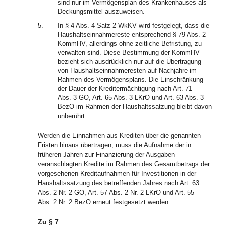
sind nur im Vermögensplan des Krankenhauses als
Deckungsmittel auszuweisen.
5.
In § 4 Abs. 4 Satz 2 WkKV wird festgelegt, dass die
Haushaltseinnahmereste entsprechend § 79 Abs. 2
KommHV, allerdings ohne zeitliche Befristung, zu
verwalten sind. Diese Bestimmung der KommHV
bezieht sich ausdrücklich nur auf die Übertragung
von Haushaltseinnahmeresten auf Nachjahre im
Rahmen des Vermögensplans. Die Einschränkung
der Dauer der Kreditermächtigung nach Art. 71
Abs. 3 GO, Art. 65 Abs. 3 LKrO und Art. 63 Abs. 3
BezO im Rahmen der Haushaltssatzung bleibt davon
unberührt.
Werden die Einnahmen aus Krediten über die genannten
Fristen hinaus übertragen, muss die Aufnahme der in
früheren Jahren zur Finanzierung der Ausgaben
veranschlagten Kredite im Rahmen des Gesamtbetrags der
vorgesehenen Kreditaufnahmen für Investitionen in der
Haushaltssatzung des betreffenden Jahres nach Art. 63
Abs. 2 Nr. 2 GO, Art. 57 Abs. 2 Nr. 2 LKrO und Art. 55
Abs. 2 Nr. 2 BezO erneut festgesetzt werden.
Zu § 7