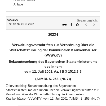
Anlage
Inhalt
VVWkKV
Gesamtansicht
Text gilt ab: 01.01.2002
Download
Drucken
Vorheriges
Nächste
Dokument
Dokume
(inaktiv)
(inaktiv)
2023-I
Verwaltungsvorschriften zur Verordnung über die
Wirtschaftsführung der kommunalen Krankenhäuser
(VVWkKV)
Bekanntmachung des Bayerischen Staatsministeriums
des Innern
vom 12. Juli 2001, Az. I B 3-1512.6-3
(AllMBl. S. 258, (Nr. 7))
Zitiervorschlag: Bekanntmachung des Bayerischen
Staatsministeriums des Innern über die Verwaltungsvorschriften zur
Verordnung über die Wirtschaftsführung der kommunalen
Krankenhäuser (VVWkKV) vom 12. Juli 2001 (AllMBl. S. 258, (Nr. 7)