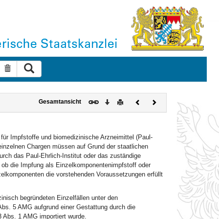
Suche ausführen
Suche zurücksetzen
Download
Drucken
Vorheriges
Nächstes
Gesamtansicht
Dokument
Dokument
für Impfstoffe und biomedizinische Arzneimittel (Paul-
 einzelnen Chargen müssen auf Grund der staatlichen
ch das Paul-Ehrlich-Institut oder das zuständige
h, ob die Impfung als Einzelkomponentenimpfstoff oder
inzelkomponenten die vorstehenden Voraussetzungen erfüllt
inisch begründeten Einzelfällen unter den
bs. 5 AMG aufgrund einer Gestattung durch die
3 Abs. 1 AMG importiert wurde.