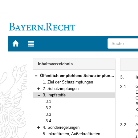
Zur
Zur
Startseite
Trefferliste
von
der
Navigation
BAYERN.RECHT
letzten
Inhalt
Inhaltsverzeichnis
Suche
Öffentlich empfohlene Schutzimpfungen (§ 20 Abs. 3 des Infektionsschutzgesetzes)
3.
I
Bereich reduzieren
1. Ziel der Schutzimpfungen
3.1
G
2. Schutzimpfungen
E
Bereich erweitern
3. Impfstoffe
C
Bereich reduzieren
3.1
B
3.2
K
3.3
s
3.4
3.2
A
4. Sonderregelungen
V
Bereich erweitern
5. Inkrafttreten, Außerkrafttreten
z