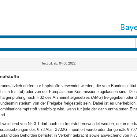
Text gilt ab: 04.08.2022
mpfstoffe
rundsätzlich dürfen nur Impfstoffe verwendet werden, die vom Bundesinstitut 
hrlich-Institut) oder von der Europäischen Kommission zugelassen sind. Die
hargenprüfung nach § 32 des Arzneimittelgesetzes (AMG) freigegeben oder dur
undesministerium von der Freigabe freigestellt sein. Dabei ist es unerheblic
ombinationsimpfstoff verabfolgt wird, wenn für jede der darin enthaltenen E
ind.
bweichend von Nr. 3.1 darf auch ein Impfstoff verwendet werden, der in mediz
oraussetzungen des § 73 Abs. 3 AMG importiert wurde oder der gemäß § 79 A
uständigen Behörden befristet in Verkehr gebracht sowie abweichend von § 7