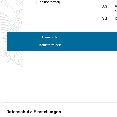
[Schlussformel]
3.3
A
a
3.4
D
Bayern.de
Barrierefreiheit