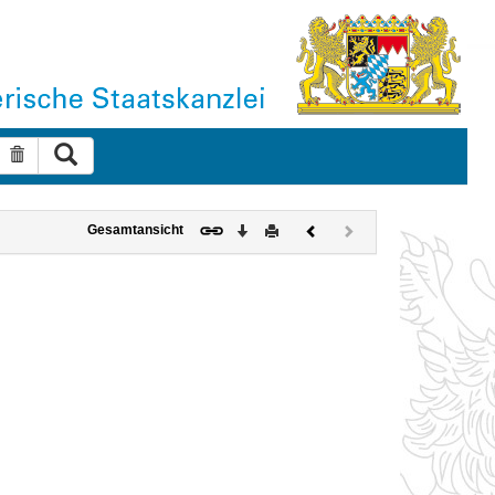
Suche ausführen
Suche zurücksetzen
Download
Drucken
Vorheriges
Nächstes
Gesamtansicht
Dokument
Dokument
(inaktiv)