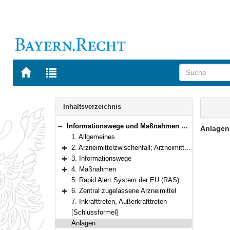
Zur
Zur
Startseite
Trefferliste
von
der
Navigation
BAYERN.RECHT
letzten
Inhalt
Inhaltsverzeichnis
Suche
Informationswege und Maßnahmen bei Arzneimittelzwischenfällen
Anlage
Bereich reduzieren
1. Allgemeines
2. Arzneimittelzwischenfall; Arzneimittelrisiken
Bereich erweitern
3. Informationswege
Bereich erweitern
4. Maßnahmen
Bereich erweitern
5. Rapid Alert System der EU (RAS)
6. Zentral zugelassene Arzneimittel
Bereich erweitern
7. Inkrafttreten, Außerkrafttreten
[Schlussformel]
Anlagen