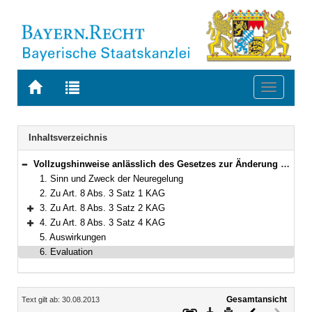
Zur
Zur
Toggle
Startseite
Trefferliste
navigati
von
der
BAYERN.RECHT
letzten
Navigation
Inhaltsverzeichnis
Suche
Vollzugshinweise anlässlich des Gesetzes zur Änderung des Kommunalabgabengesetzes vom 8. Juli 2013
Bereich reduzieren
1. Sinn und Zweck der Neuregelung
2. Zu Art. 8 Abs. 3 Satz 1 KAG
3. Zu Art. 8 Abs. 3 Satz 2 KAG
Bereich erweitern
4. Zu Art. 8 Abs. 3 Satz 4 KAG
Bereich erweitern
5. Auswirkungen
6. Evaluation
Inhalt
Gesamtansicht
Text gilt ab: 30.08.2013
Download
Drucken
Vorheriges
Nächste