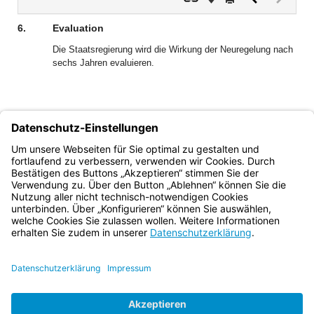
Dokument
Dokume
(inaktiv)
6.
Evaluation
Die Staatsregierung wird die Wirkung der Neuregelung nach
sechs Jahren evaluieren.
Günter Schuster
Ministerialdirektor
Bayern.de
BayernPortal
Datenschutz
Impressum
Barrierefreiheit
Hilfe