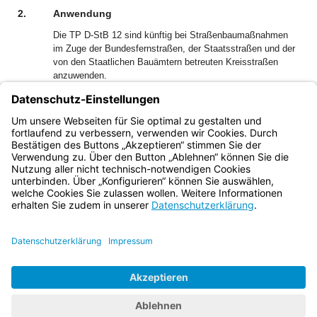
2.
Anwendung
Die TP D-StB 12 sind künftig bei Straßenbaumaßnahmen
im Zuge der Bundesfernstraßen, der Staatsstraßen und der
von den Staatlichen Bauämtern betreuten Kreisstraßen
anzuwenden.
Im Interesse einer einheitlichen Handhabung empfehlen wir,
die TP D-StB 12 auch für Baumaßnahmen im
Zuständigkeitsbereich der Landkreise, Städte und
Gemeinden anzuwenden.
Bayern.de
BayernPortal
Datenschutz
Impressum
Barrierefreiheit
Hilfe
Kontakt