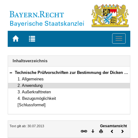
Zur
Zur
Toggle
Startseite
Trefferliste
navigati
von
der
BAYERN.RECHT
letzten
Navigation
Inhaltsverzeichnis
Suche
Technische Prüfvorschriften zur Bestimmung der Dicken von Oberbauschichten im Straßenbau, Ausgabe 2012, TP D-StB 12
Bereich reduzieren
1. Allgemeines
2. Anwendung
3. Außerkrafttreten
4. Bezugsmöglichkeit
[Schlussformel]
Inhalt
Gesamtansicht
Text gilt ab: 30.07.2013
Download
Drucken
Vorheriges
Nächste
Dokument
Dokume