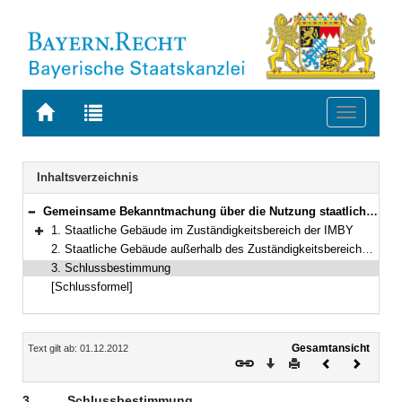
Zur
Zur
Toggle
Startseite
Trefferliste
navigati
von
der
BAYERN.RECHT
letzten
Navigation
Inhaltsverzeichnis
Suche
Gemeinsame Bekanntmachung über die Nutzung staatlicher Gebäude für die Errichtung und den Betrieb von Photovoltaikanlagen
Bereich reduzieren
1. Staatliche Gebäude im Zuständigkeitsbereich der IMBY
Bereich erweitern
2. Staatliche Gebäude außerhalb des Zuständigkeitsbereichs der IMBY
3. Schlussbestimmung
[Schlussformel]
Inhalt
Gesamtansicht
Text gilt ab: 01.12.2012
Download
Drucken
Vorheriges
Nächste
Dokument
Dokume
3.
Schlussbestimmung