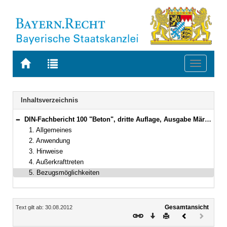
Zur
Zur
Toggle
Startseite
Trefferliste
navigati
von
der
BAYERN.RECHT
letzten
Navigation
Inhaltsverzeichnis
Suche
DIN-Fachbericht 100 "Beton", dritte Auflage, Ausgabe März 2010
Bereich reduzieren
1. Allgemeines
2. Anwendung
3. Hinweise
4. Außerkrafttreten
5. Bezugsmöglichkeiten
Inhalt
Gesamtansicht
Text gilt ab: 30.08.2012
Download
Drucken
Vorheriges
Nächste
Dokument
Dokume