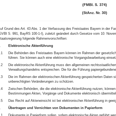
(FMBl. S. 374)
(StAnz. Nr. 30)
uf Grund des Art. 43 Abs. 1 der Verfassung des Freistaates Bayern in der
GVBl S. 991, BayRS 100-1-I), zuletzt geändert durch Gesetze vom 10. Novem
taatsregierung folgende Rahmenvorschriften:
.
Elektronische Aktenführung
.1
Die Behörden des Freistaates Bayern können im Rahmen der gesetzliche
führen. Sie können auch eine elektronische Vorgangsbearbeitung einset
.2
Die elektronische Aktenführung muss den allgemeinen rechtsstaatliche
Verwaltungshandelns entsprechen. Die für die Führung papiergebundene
.3
Die im Rahmen der elektronischen Aktenführung gespeicherten Daten sin
unberechtigten Veränderungen zu schützen.
.4
Zwischen Behörden, die die elektronische Aktenführung nutzen, können 
Bestimmungen Akten, Vorgänge und Dokumente elektronisch übermittel
.5
Das Recht auf Akteneinsicht ist bei elektronischer Aktenführung in geei
.
Übertragen und Vernichten von Dokumenten in Papierform
.1
Dokumente in Papierform sollen, sofern elektronische Akten geführt wer