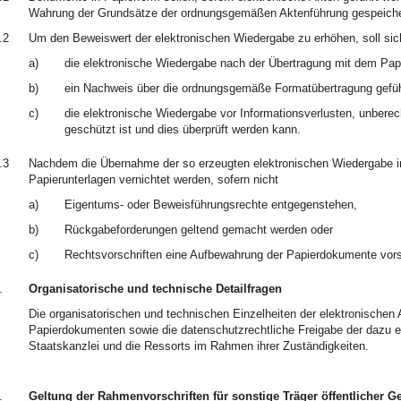
Wahrung der Grundsätze der ordnungsgemäßen Aktenführung gespeiche
.2
Um den Beweiswert der elektronischen Wiedergabe zu erhöhen, soll sich
a)
die elektronische Wiedergabe nach der Übertragung mit dem Pa
b)
ein Nachweis über die ordnungsgemäße Formatübertragung gefüh
c)
die elektronische Wiedergabe vor Informationsverlusten, unberec
geschützt ist und dies überprüft werden kann.
.3
Nachdem die Übernahme der so erzeugten elektronischen Wiedergabe in d
Papierunterlagen vernichtet werden, sofern nicht
a)
Eigentums- oder Beweisführungsrechte entgegenstehen,
b)
Rückgabeforderungen geltend gemacht werden oder
c)
Rechtsvorschriften eine Aufbewahrung der Papierdokumente vors
.
Organisatorische und technische Detailfragen
Die organisatorischen und technischen Einzelheiten der elektronischen
Papierdokumenten sowie die datenschutzrechtliche Freigabe der dazu e
Staatskanzlei und die Ressorts im Rahmen ihrer Zuständigkeiten.
.
Geltung der Rahmenvorschriften für sonstige Träger öffentlicher G