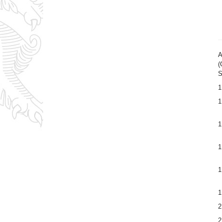
A
(
S
1
1
1
1
1
1
2
2