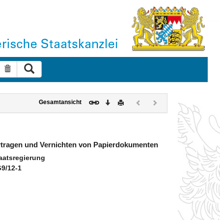
Suche ausführen
Suche zurücksetzen
Download
Drucken
Vorheriges
Nächstes
Gesamtansicht
Dokument
Dokument
(inaktiv)
(inaktiv)
rtragen und Vernichten von Papierdokumenten
aatsregierung
G9/12-1