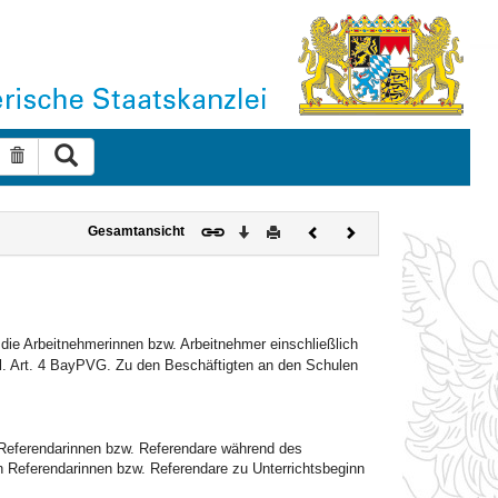
Suche ausführen
Suche zurücksetzen
Download
Drucken
Vorheriges
Nächstes
Gesamtansicht
Dokument
Dokument
ie Arbeitnehmerinnen bzw. Arbeitnehmer einschließlich
gl. Art. 4 BayPVG. Zu den Beschäftigten an den Schulen
e Referendarinnen bzw. Referendare während des
n Referendarinnen bzw. Referendare zu Unterrichtsbeginn