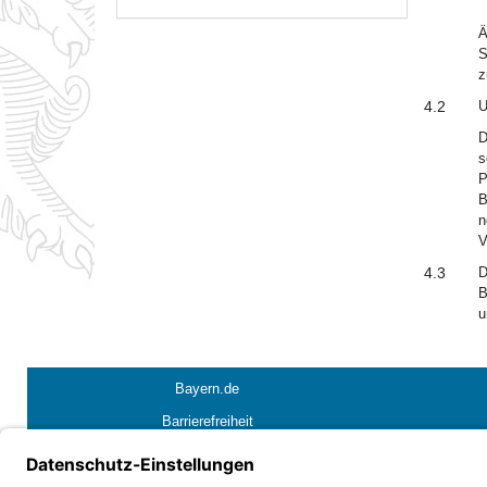
Ä
S
z
4.2
U
D
s
P
B
n
V
4.3
D
B
u
Bayern.de
Barrierefreiheit