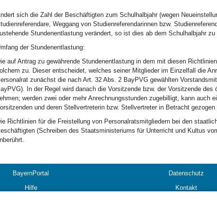
ndert sich die Zahl der Beschäftigten zum Schulhalbjahr (wegen Neueinstellu
tudienreferendare, Weggang von Studienreferendarinnen bzw. Studienreferend
ustehende Stundenentlastung verändert, so ist dies ab dem Schulhalbjahr zu 
mfang der Stundenentlastung:
ie auf Antrag zu gewährende Stundenentlastung in dem mit diesen Richtlinien
olchem zu. Dieser entscheidet, welches seiner Mitglieder im Einzelfall die A
ersonalrat zunächst die nach Art. 32 Abs. 2 BayPVG gewählten Vorstandsmitgl
ayPVG). In der Regel wird danach die Vorsitzende bzw. der Vorsitzende des ö
ehmen; werden zwei oder mehr Anrechnungsstunden zugebilligt, kann auch ei
orsitzenden und deren Stellvertreterin bzw. Stellvertreter in Betracht gezogen
ie Richtlinien für die Freistellung von Personalratsmitgliedern bei den staatl
eschäftigten (Schreiben des Staatsministeriums für Unterricht und Kultus vo
nberührt.
BayernPortal
Datenschutz
Hilfe
Kontakt