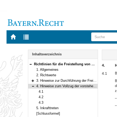
Zur
Zur
Startseite
Trefferliste
von
der
Navigation
BAYERN.RECHT
letzten
Inhalt
Inhaltsverzeichnis
Suche
Richtlinien für die Freistellung von Mitgliedern örtlicher Personalräte an staatlichen Realschulen, Gymnasien und beruflichen Schulen mit in der Regel weniger als 400 Beschäftigten
4.
H
Bereich reduzieren
1. Allgemeines
4.1
B
2. Richtwerte
3. Hinweise zur Durchführung der Freistellung
B
Bereich erweitern
d
4. Hinweise zum Vollzug der vorstehenden Richtlinien
Bereich reduzieren
z
4.1
4.2
–
4.3
–
5. Inkrafttreten
[Schlussformel]