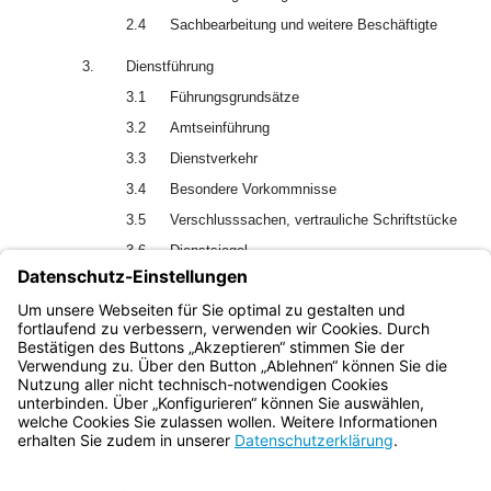
2.4
Sachbearbeitung und weitere Beschäftigte
3.
Dienstführung
3.1
Führungsgrundsätze
3.2
Amtseinführung
3.3
Dienstverkehr
3.4
Besondere Vorkommnisse
3.5
Verschlusssachen, vertrauliche Schriftstücke
3.6
Dienstsiegel
3.7
Veröffentlichungen
4.
Schlussbestimmungen
Bayern.de
BayernPortal
Datenschutz