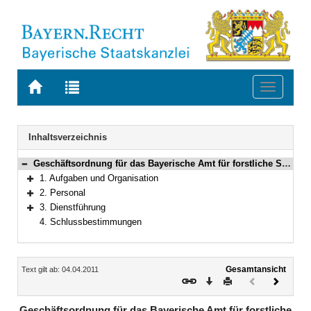
Zur
Zur
Toggle
Startseite
Trefferliste
navigati
von
der
BAYERN.RECHT
letzten
Navigation
Inhaltsverzeichnis
Suche
Geschäftsordnung für das Bayerische Amt für forstliche Saat- und Pflanzenzucht (GOASP)
Bereich reduzieren
1. Aufgaben und Organisation
Bereich erweitern
2. Personal
Bereich erweitern
3. Dienstführung
Bereich erweitern
4. Schlussbestimmungen
Inhalt
Gesamtansicht
Text gilt ab: 04.04.2011
Download
Drucken
Vorheriges
Nächste
Dokument
Dokume
(inaktiv)
Geschäftsordnung für das Bayerische Amt für forstliche