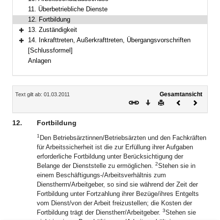
11. Überbetriebliche Dienste
12. Fortbildung
13. Zuständigkeit
Bereich erweitern
14. Inkrafttreten, Außerkrafttreten, Übergangsvorschriften
Bereich erweitern
[Schlussformel]
Anlagen
Inhalt
Gesamtansicht
Text gilt ab: 01.03.2011
Download
Drucken
Vorheriges
Nächste
Dokument
Dokume
12.
Fortbildung
1
Den Betriebsärztinnen/Betriebsärzten und den Fachkräften
für Arbeitssicherheit ist die zur Erfüllung ihrer Aufgaben
erforderliche Fortbildung unter Berücksichtigung der
2
Belange der Dienststelle zu ermöglichen.
Stehen sie in
einem Beschäftigungs-/Arbeitsverhältnis zum
Dienstherrn/Arbeitgeber, so sind sie während der Zeit der
Fortbildung unter Fortzahlung ihrer Bezüge/ihres Entgelts
vom Dienst/von der Arbeit freizustellen; die Kosten der
3
Fortbildung trägt der Dienstherr/Arbeitgeber.
Stehen sie