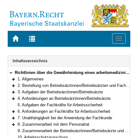
Zur
Zur
Toggle
Startseite
Trefferliste
navigati
von
der
BAYERN.RECHT
letzten
Navigation
Inhaltsverzeichnis
Suche
Richtlinien über die Gewährleistung eines arbeitsmedizinischen und sicherheitstechnischen Arbeitsschutzes in der staatlichen Verwaltung des Freistaates Bayern
Bereich reduzieren
1. Allgemeines
Bereich erweitern
2. Bestellung von Betriebsärztinnen/Betriebsärzten und Fachkräften für Arbeitssicherheit, Einsatzzeiten
Bereich erweitern
3. Aufgaben der Betriebsärztinnen/Betriebsärzte
Bereich erweitern
4. Anforderungen an Betriebsärztinnen/Betriebsärzte
Bereich erweitern
5. Aufgaben der Fachkräfte für Arbeitssicherheit
6. Anforderungen an Fachkräfte für Arbeitssicherheit
Bereich erweitern
7. Unabhängigkeit bei der Anwendung der Fachkunde
Bereich erweitern
8. Zusammenarbeit mit dem Personalrat
Bereich erweitern
9. Zusammenarbeit der Betriebsärztinnen/Betriebsärzte und der Fachkräfte für Arbeitssicherheit
10. Arbeitsschutzausschuss