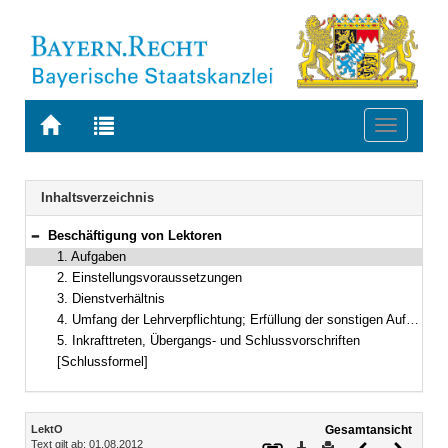
Zur
Zur
Toggle
Startseite
Trefferliste
navigati
von
der
BAYERN.RECHT
letzten
Navigation
Inhaltsverzeichnis
Suche
Beschäftigung von Lektoren
Bereich reduzieren
1. Aufgaben
2. Einstellungsvoraussetzungen
3. Dienstverhältnis
4. Umfang der Lehrverpflichtung; Erfüllung der sonstigen Aufgaben
5. Inkrafttreten, Übergangs- und Schlussvorschriften
[Schlussformel]
Inhalt
LektO
Gesamtansicht
Text gilt ab: 01.08.2012
Download
Drucken
Vorheriges
Nächste