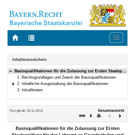
Zur
Zur
Toggle
Startseite
Trefferliste
navigati
von
der
BAYERN.RECHT
letzten
Navigation
Inhaltsverzeichnis
Suche
Basisqualifikationen für die Zulassung zur Ersten Staatsprüfung für das Lehramt an Grundschulen und das Lehramt an Mittelschulen
Bereich reduzieren
1. Rechtsgrundlagen und Zweck der Basisqualifikationen
2. Inhaltliche Ausgestaltung der Basisqualifikationen
Bereich erweitern
3. Inkrafttreten
Inhalt
Gesamtansicht
Text gilt ab: 20.11.2013
Download
Drucken
Vorheriges
Nächste
Dokument
Dokume
(inaktiv)
Basisqualifikationen für die Zulassung zur Ersten