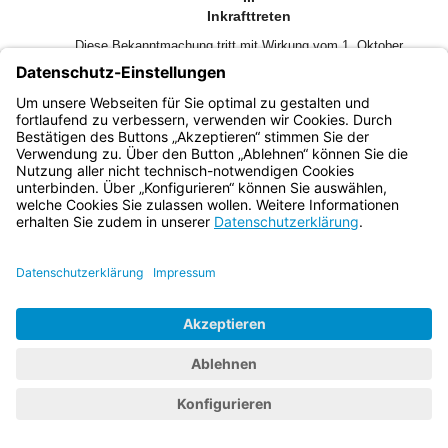
Inkrafttreten
Diese Bekanntmachung tritt mit Wirkung vom 1. Oktober
2007 in Kraft.
Bayern.de
BayernPortal
Datenschutz
Impressum
Barrierefreiheit
Hilfe
Kontakt
Kontrastwechsel
Schriftgröße