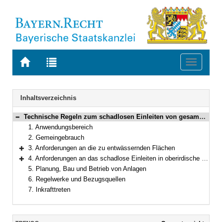
Zur
Zur
Toggle
Startseite
Trefferliste
navigati
von
der
BAYERN.RECHT
letzten
Navigation
Inhaltsverzeichnis
Suche
Technische Regeln zum schadlosen Einleiten von gesammeltem Niederschlagswasser in oberirdische Gewässer
Bereich reduzieren
1. Anwendungsbereich
2. Gemeingebrauch
3. Anforderungen an die zu entwässernden Flächen
Bereich erweitern
4. Anforderungen an das schadlose Einleiten in oberirdische Gewässer
Bereich erweitern
5. Planung, Bau und Betrieb von Anlagen
6. Regelwerke und Bezugsquellen
7. Inkrafttreten
Inhalt