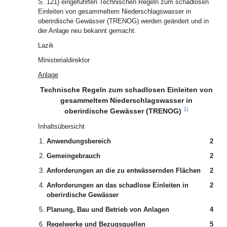
S. 121) eingeführten Technischen Regeln zum schadlosen
Einleiten von gesammeltem Niederschlagswasser in
oberirdische Gewässer (TRENOG) werden geändert und in
der Anlage neu bekannt gemacht.
Lazik
Ministerialdirektor
Anlage
Technische Regeln zum schadlosen Einleiten von
gesammeltem Niederschlagswasser in
1)
oberirdische Gewässer (TRENOG)
Inhaltsübersicht
1.
Anwendungsbereich
2
2.
Gemeingebrauch
2
3.
Anforderungen an die zu entwässernden Flächen
2
4.
Anforderungen an das schadlose Einleiten in
2
oberirdische Gewässer
5.
Planung, Bau und Betrieb von Anlagen
4
6.
Regelwerke und Bezugsquellen
5