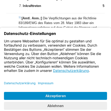
7.
Inkrafttreten
5
1)
[Amtl. Anm.:]
Die Verpflichtungen aus der Richtlinie
83/189/EWG des Rates vom 28. März 1983 über ein
Informationsverfahren auf dem Gebiet der Normen und
technischen Vorschriften (ABl L 109 S. 8), zuletzt geändert
durch die Richtlinie 94/10/EG des Europäischen Parlaments
und des Rates vom 23. März 1994 (ABl L 100 S. 30), sind
beachtet worden.
Bayern.de
BayernPortal
Datenschutz
Impressum
Barrierefreiheit
Hilfe
Kontakt