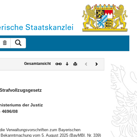
Suche ausführen
Suche zurücksetzen
Download
Drucken
Vorheriges
Nächstes
Gesamtansicht
Dokument
Dokument
(inaktiv)
Strafvollzugsgesetz
steriums der Justiz
 - 4696/08
 die Verwaltungsvorschriften zum Bayerischen
ch Bekanntmachung vom 5. August 2025 (BayMBl. Nr. 339)