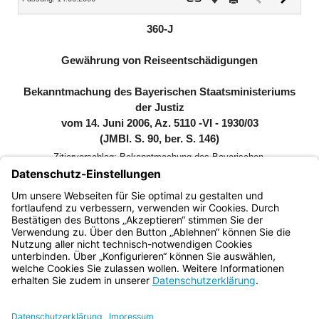
Dokument
Dokume
(inaktiv)
360-J
Gewährung von Reiseentschädigungen
Bekanntmachung des Bayerischen Staatsministeriums
der Justiz
vom 14. Juni 2006, Az. 5110 -VI - 1930/03
(JMBl. S. 90, ber. S. 146)
Zitiervorschlag: Bekanntmachung des Bayerischen
Staatsministeriums der Justiz über die Gewährung von
Reiseentschädigungen vom 14. Juni 2006 (JMBl. S. 90, ber.
S. 146), die zuletzt durch Bekanntmachung vom 19. Juni
2026 (BayMBl. Nr. 276) geändert worden ist
Bayern.de
BayernPortal
Datenschutz
Impressum