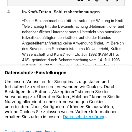
Dokument
Dokume
4.
In-Kraft-Treten, Schlussbestimmungen
1
Diese Bekanntmachung tritt mit sofortiger Wirkung in Kraft.
2
Gleichzeitig tritt die Bekanntmachung „Nebenamtlicher und
nebenberuflicher Unterricht sowie Unterricht von sonstigen
teilzeitbeschäftigten Lehrkräften, auf die der Bundes-
Angestelltentarifvertrag keine Anwendung findet, im Bereich
des Bayerischen Staatsministeriums für Unterricht, Kultus,
Wissenschaft und Kunst“ vom 16. Juli 1992 (KWMBl I S.
418), geändert durch Bekanntmachung vom 14. Juli 1995
(KWMBl I S. 287), außer Kraft; der Anwendungsbereich
dieser Bekanntmachung beschränkt sich ab 1. Januar 1998
auf den nebenamtlichen Unterricht und den Unterricht von
geringfügig beschäftigten Lehrkräften sowie ab 1. Januar
2001 auf den nebenamtlichen Unterricht.
Bayern.de
BayernPortal
Datenschutz
Impressum