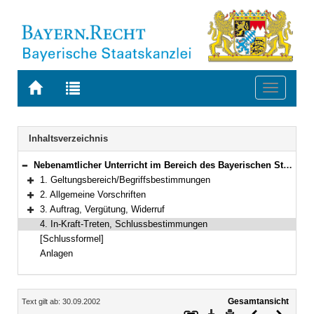
Zur
Zur
Toggle
Startseite
Trefferliste
navigati
von
der
BAYERN.RECHT
letzten
Navigation
Inhaltsverzeichnis
Suche
Nebenamtlicher Unterricht im Bereich des Bayerischen Staatsministeriums für Unterricht und Kultus
Bereich reduzieren
1. Geltungsbereich/Begriffsbestimmungen
Bereich erweitern
2. Allgemeine Vorschriften
Bereich erweitern
3. Auftrag, Vergütung, Widerruf
Bereich erweitern
4. In-Kraft-Treten, Schlussbestimmungen
[Schlussformel]
Anlagen
Inhalt
Gesamtansicht
Text gilt ab: 30.09.2002
Download
Drucken
Vorheriges
Nächste