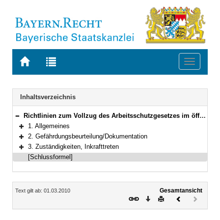
Zur
Zur
Toggle
Startseite
Trefferliste
navigati
von
der
BAYERN.RECHT
letzten
Navigation
Inhaltsverzeichnis
Suche
Richtlinien zum Vollzug des Arbeitsschutzgesetzes im öffentlichen Dienst des Freistaats Bayern
Bereich reduzieren
1. Allgemeines
Bereich erweitern
2. Gefährdungsbeurteilung/Dokumentation
Bereich erweitern
3. Zuständigkeiten, Inkrafttreten
Bereich erweitern
[Schlussformel]
Inhalt
Gesamtansicht
Text gilt ab: 01.03.2010
Download
Drucken
Vorheriges
Nächste
Dokument
Dokume
(inaktiv)