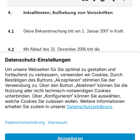
Dokument
Dokume
(inaktiv)
4.
Inkrafttreten; Aufhebung von Vorschriften
4.1
Diese Bekanntmachung tritt am 1. Januar 2007 in Kraft.
4.2
Mit Ablauf des 31. Dezember 2006 tritt die
Bekanntmachung des Bayerischen Staatsministeriums der
Justiz über die Veröffentlichung gerichtlicher
Bekanntmachungen vom 16. August 2004 (JMBl S. 201)
außer Kraft.
Bayern.de
BayernPortal
Datenschutz
Impressum
Barrierefreiheit