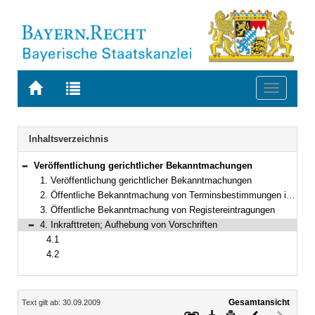
Zur
Zur
Toggle
Startseite
Trefferliste
navigati
von
der
BAYERN.RECHT
letzten
Navigation
Inhaltsverzeichnis
Suche
Veröffentlichung gerichtlicher Bekanntmachungen
Bereich reduzieren
1. Veröffentlichung gerichtlicher Bekanntmachungen
2. Öffentliche Bekanntmachung von Terminsbestimmungen in Zwangsversteigerungsverfahren
3. Öffentliche Bekanntmachung von Registereintragungen
4. Inkrafttreten; Aufhebung von Vorschriften
Bereich reduzieren
4.1
4.2
Inhalt
Gesamtansicht
Text gilt ab: 30.09.2009
Download
Drucken
Vorheriges
Nächste