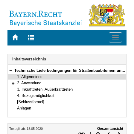
Zur
Zur
Toggle
Startseite
Trefferliste
navigati
von
der
BAYERN.RECHT
letzten
Navigation
Inhaltsverzeichnis
Suche
Technische Lieferbedingungen für Straßenbaubitumen und gebrauchsfertige Polymermodifizierte Bitumen, Ausgabe 2007, Fassung 2013 TL Bitumen-StB 07/13
Bereich reduzieren
1. Allgemeines
2. Anwendung
Bereich erweitern
3. Inkrafttreten, Außerkrafttreten
4. Bezugsmöglichkeit
[Schlussformel]
Anlagen
Inhalt
Gesamtansicht
Text gilt ab: 18.05.2020
Download
Drucken
Vorheriges
Nächste