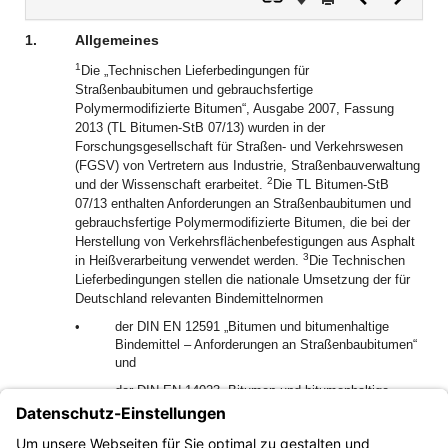
Dokument
Dokume
1.
Allgemeines
1
Die „Technischen Lieferbedingungen für
Straßenbaubitumen und gebrauchsfertige
Polymermodifizierte Bitumen“, Ausgabe 2007, Fassung
2013 (TL Bitumen-StB 07/13) wurden in der
Forschungsgesellschaft für Straßen- und Verkehrswesen
(FGSV) von Vertretern aus Industrie, Straßenbauverwaltung
2
und der Wissenschaft erarbeitet.
Die TL Bitumen-StB
07/13 enthalten Anforderungen an Straßenbaubitumen und
gebrauchsfertige Polymermodifizierte Bitumen, die bei der
Herstellung von Verkehrsflächenbefestigungen aus Asphalt
3
in Heißverarbeitung verwendet werden.
Die Technischen
Lieferbedingungen stellen die nationale Umsetzung der für
Deutschland relevanten Bindemittelnormen
•
der DIN EN 12591 „Bitumen und bitumenhaltige
Bindemittel – Anforderungen an Straßenbaubitumen“
und
•
der DIN EN 14023 „Bitumen und bitumenhaltige
Bindemittel – Rahmenwerk für die Spezifikation von
gebrauchsfertigen Polymermodifizierten Bitumen“