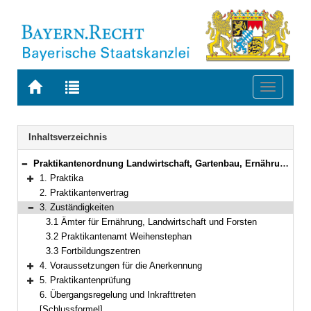
Zur
Zur
Toggle
Startseite
Trefferliste
navigati
von
der
BAYERN.RECHT
letzten
Navigation
Inhaltsverzeichnis
Suche
Praktikantenordnung Landwirtschaft, Gartenbau, Ernährung und Hauswirtschaft sowie Landespflege (POLGEHL)
Bereich reduzieren
1. Praktika
Bereich erweitern
2. Praktikantenvertrag
3. Zuständigkeiten
Bereich reduzieren
3.1 Ämter für Ernährung, Landwirtschaft und Forsten
3.2 Praktikantenamt Weihenstephan
3.3 Fortbildungszentren
4. Voraussetzungen für die Anerkennung
Bereich erweitern
5. Praktikantenprüfung
Bereich erweitern
6. Übergangsregelung und Inkrafttreten
[Schlussformel]