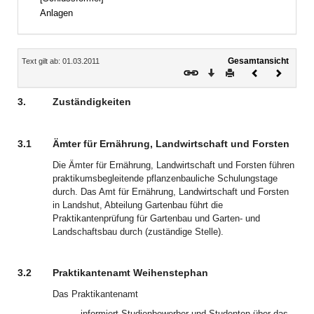
Anlagen
Inhalt
Gesamtansicht
Text gilt ab: 01.03.2011
Download
Drucken
Vorheriges
Nächste
Dokument
Dokume
3.
Zuständigkeiten
3.1
Ämter für Ernährung, Landwirtschaft und Forsten
Die Ämter für Ernährung, Landwirtschaft und Forsten führen
praktikumsbegleitende pflanzenbauliche Schulungstage
durch. Das Amt für Ernährung, Landwirtschaft und Forsten
in Landshut, Abteilung Gartenbau führt die
Praktikantenprüfung für Gartenbau und Garten- und
Landschaftsbau durch (zuständige Stelle).
3.2
Praktikantenamt Weihenstephan
Das Praktikantenamt
–
informiert Studienbewerber und Studenten über das