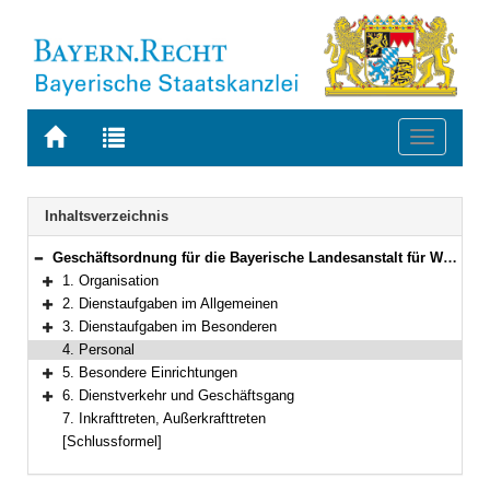
Zur
Zur
Toggle
Startseite
Trefferliste
navigati
von
der
BAYERN.RECHT
letzten
Navigation
Inhaltsverzeichnis
Suche
Geschäftsordnung für die Bayerische Landesanstalt für Weinbau und Gartenbau
Bereich reduzieren
1. Organisation
Bereich erweitern
2. Dienstaufgaben im Allgemeinen
Bereich erweitern
3. Dienstaufgaben im Besonderen
Bereich erweitern
4. Personal
5. Besondere Einrichtungen
Bereich erweitern
6. Dienstverkehr und Geschäftsgang
Bereich erweitern
7. Inkrafttreten, Außerkrafttreten
[Schlussformel]