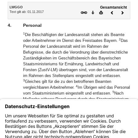
Inhalt
LWGGO
Gesamtansicht
Text gilt ab: 01.11.2017
Download
Drucken
Vorheriges
Nächste
Dokument
Dokume
4.
Personal
1
Die Beschäftigten der Landesanstalt stehen als Beamte
2
oder Arbeitnehmer im Dienst des Freistaates Bayern.
Das
Personal der Landesanstalt wird im Rahmen der
Befugnisse, die durch die Verordnung über dienstrechtliche
Zuständigkeiten im Geschäftsbereich des Bayerischen
Staatsministeriums für Ernährung, Landwirtschaft und
Forsten (ZustV-LM) übertragen sind, von der Landesanstalt
im Rahmen des Stellenplans eingestellt und entlassen.
3
Gleiches gilt für die zu den betroffenen Beamten
4
vergleichbaren Arbeitnehmer.
Im Übrigen wird das Personal
5
vom Staatsministerium eingestellt und entlassen.
Nach
Maßgabe näherer Regelungen durch das Staatsministerium
kann die Landesanstalt Zeitarbeitsverhältnisse abschließen.
6
Die Übernahme einer Nebentätigkeit richtet sich für
Beamte nach Art. 81 ff. BayBG, für Arbeitnehmer nach § 3
Abs. 4 TV-L.