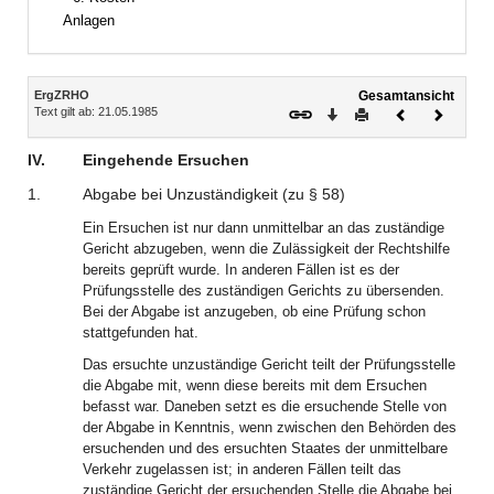
Anlagen
Inhalt
ErgZRHO
Gesamtansicht
Text gilt ab: 21.05.1985
Download
Drucken
Vorheriges
Nächste
Dokument
Dokume
IV.
Eingehende Ersuchen
1.
Abgabe bei Unzuständigkeit (zu § 58)
Ein Ersuchen ist nur dann unmittelbar an das zuständige
Gericht abzugeben, wenn die Zulässigkeit der Rechtshilfe
bereits geprüft wurde. In anderen Fällen ist es der
Prüfungsstelle des zuständigen Gerichts zu übersenden.
Bei der Abgabe ist anzugeben, ob eine Prüfung schon
stattgefunden hat.
Das ersuchte unzuständige Gericht teilt der Prüfungsstelle
die Abgabe mit, wenn diese bereits mit dem Ersuchen
befasst war. Daneben setzt es die ersuchende Stelle von
der Abgabe in Kenntnis, wenn zwischen den Behörden des
ersuchenden und des ersuchten Staates der unmittelbare
Verkehr zugelassen ist; in anderen Fällen teilt das
zuständige Gericht der ersuchenden Stelle die Abgabe bei