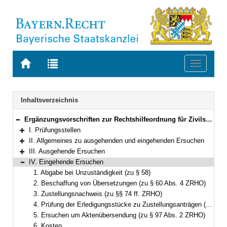
Zur
Zur
Toggle
Startseite
Trefferliste
navigati
von
der
BAYERN.RECHT
letzten
Navigation
Inhaltsverzeichnis
Suche
Ergänzungsvorschriften zur Rechtshilfeordnung für Zivilsachen
Bereich reduzieren
I. Prüfungsstellen
Bereich erweitern
II. Allgemeines zu ausgehenden und eingehenden Ersuchen
Bereich erweitern
III. Ausgehende Ersuchen
Bereich erweitern
IV. Eingehende Ersuchen
Bereich reduzieren
1. Abgabe bei Unzuständigkeit (zu § 58)
2. Beschaffung von Übersetzungen (zu § 60 Abs. 4 ZRHO)
3. Zustellungsnachweis (zu §§ 74 ff. ZRHO)
4. Prüfung der Erledigungsstücke zu Zustellungsanträgen (zu § 64 Abs. 2 und 4 Satz 1 ZRHO)
5. Ersuchen um Aktenübersendung (zu § 97 Abs. 2 ZRHO)
6. Kosten