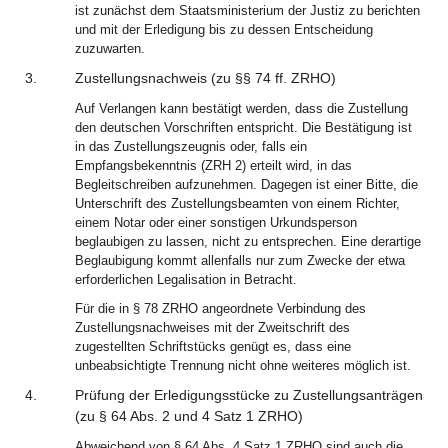
ist zunächst dem Staatsministerium der Justiz zu berichten
und mit der Erledigung bis zu dessen Entscheidung
zuzuwarten.
3.
Zustellungsnachweis (zu §§ 74 ff. ZRHO)
Auf Verlangen kann bestätigt werden, dass die Zustellung
den deutschen Vorschriften entspricht. Die Bestätigung ist
in das Zustellungszeugnis oder, falls ein
Empfangsbekenntnis (ZRH 2) erteilt wird, in das
Begleitschreiben aufzunehmen. Dagegen ist einer Bitte, die
Unterschrift des Zustellungsbeamten von einem Richter,
einem Notar oder einer sonstigen Urkundsperson
beglaubigen zu lassen, nicht zu entsprechen. Eine derartige
Beglaubigung kommt allenfalls nur zum Zwecke der etwa
erforderlichen Legalisation in Betracht.
Für die in § 78 ZRHO angeordnete Verbindung des
Zustellungsnachweises mit der Zweitschrift des
zugestellten Schriftstücks genügt es, dass eine
unbeabsichtigte Trennung nicht ohne weiteres möglich ist.
4.
Prüfung der Erledigungsstücke zu Zustellungsanträgen
(zu § 64 Abs. 2 und 4 Satz 1 ZRHO)
Abweichend von § 64 Abs. 4 Satz 1 ZRHO sind auch die