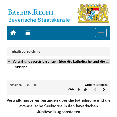
Zur
Zur
Toggle
Startseite
Trefferliste
navigati
von
der
BAYERN.RECHT
letzten
Navigation
Inhaltsverzeichnis
Suche
Verwaltungsvereinbarungen über die katholische und die evangelische Seelsorge in den bayerischen Justizvollzugsanstalten
Bereich reduzieren
Anlagen
Inhalt
Gesamtansicht
Text gilt ab: 12.02.1982
Download
Drucken
Vorheriges
Nächste
Dokument
Dokume
(inaktiv)
Verwaltungsvereinbarungen über die katholische und die
evangelische Seelsorge in den bayerischen
Justizvollzugsanstalten