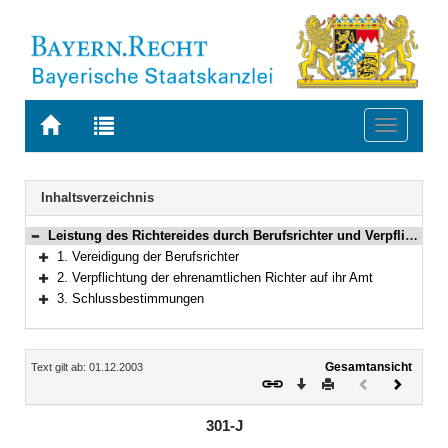
Zur
Zur
Toggle
Startseite
Trefferliste
navigati
von
der
BAYERN.RECHT
letzten
Navigation
Inhaltsverzeichnis
Suche
Leistung des Richtereides durch Berufsrichter und Verpflichtung der ehrenamtlichen Richter auf ihr Amt in der ordentlichen Gerichtsbarkeit (einschließlich der Berufsgerichte)
Bereich reduzieren
1. Vereidigung der Berufsrichter
Bereich erweitern
2. Verpflichtung der ehrenamtlichen Richter auf ihr Amt
Bereich erweitern
3. Schlussbestimmungen
Bereich erweitern
Inhalt
Gesamtansicht
Text gilt ab: 01.12.2003
Download
Drucken
Vorheriges
Nächste
Dokument
Dokume
(inaktiv)
301-J