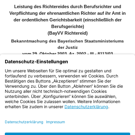
Leistung des Richtereides durch Berufsrichter und
Verpflichtung der ehrenamtlichen Richter auf ihr Amt in
der ordentlichen Gerichtsbarkeit (einschließlich der
Berufsgerichte)
(BayVV Richtereid)
Bekanntmachung des Bayerischen Staatsministeriums
der Justiz
vom 29. Oktober 2003, Az. 2002 - III - 8113/03
(JMBl. S. 214)
Zitiervorschlag: BayVV Richtereid vom 29. Oktober 2003 (JMBl. S.
214)
Bayern.de
BayernPortal
Datenschutz
Impressum
Barrierefreiheit