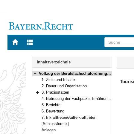
Zur
Zur
Startseite
Trefferliste
von
der
Navigation
BAYERN.RECHT
letzten
Inhalt
Inhaltsverzeichnis
Suche
Vollzug der Berufsfachschulordnung Ernährung und Versorgung, Kinderpflege, Sozialpflege, Hotel- und Tourismusmanagement, Informatik (Berufsfachschulordnung – BFSO) hier: Fachpraxis Ernährung und Versorgung an Berufsfachschulen für Ernährung und Versorgung
Bereich reduzieren
1. Ziele und Inhalte
Touris
2. Dauer und Organisation
3. Praxisstätten
Bereich erweitern
4. Betreuung der Fachpraxis Ernährung und Versorgung
5. Berichte
6. Bewertung
7. Inkrafttreten/Außerkrafttreten
[Schlussformel]
Anlagen