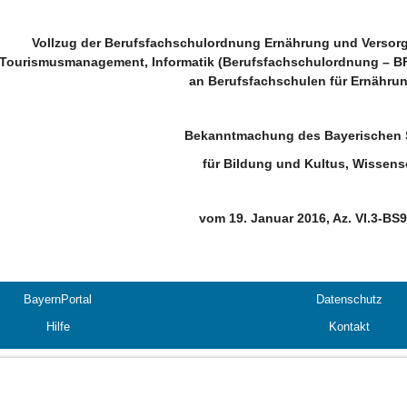
Vollzug der Berufsfachschulordnung Ernährung und Versorgu
Tourismusmanagement, Informatik (Berufsfachschulordnung – BF
an Berufsfachschulen für Ernähru
Bekanntmachung des Bayerischen S
für Bildung und Kultus, Wissen
vom 19. Januar 2016, Az. VI.3-BS
BayernPortal
Datenschutz
Hilfe
Kontakt