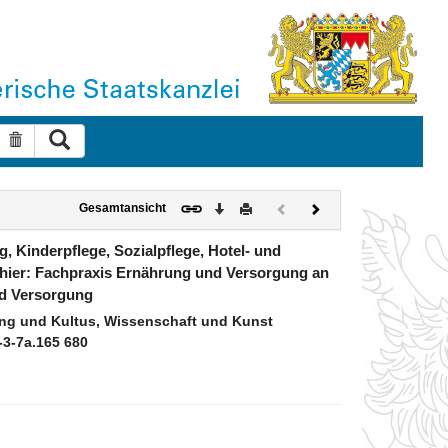
Suche ausführen
Suche zurücksetzen
Download
Drucken
Vorheriges
Nächstes
Gesamtansicht
Dokument
Dokument
(inaktiv)
 Kinderpflege, Sozialpflege, Hotel- und
hier: Fachpraxis Ernährung und Versorgung an
nd Versorgung
ng und Kultus, Wissenschaft und Kunst
-3-7a.165 680