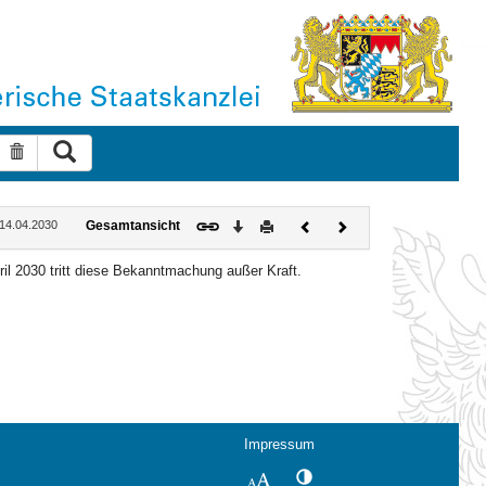
Suche ausführen
Suche zurücksetzen
Download
Drucken
Vorheriges
Nächstes
: 14.04.2030
Gesamtansicht
Dokument
Dokument
ril 2030 tritt diese Bekanntmachung außer Kraft.
Impressum
Kontrastwechsel
Schriftgröße