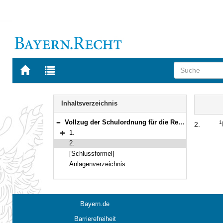
Zur
Zur
Startseite
Trefferliste
von
der
Navigation
BAYERN.RECHT
letzten
Inhalt
Inhaltsverzeichnis
Suche
Vollzug der Schulordnung für die Realschulen in Bayern;hier: Zeugnismuster für die Realschulen
1
2.
Bereich reduzieren
1.
Bereich erweitern
2.
[Schlussformel]
Anlagenverzeichnis
Bayern.de
Barrierefreiheit