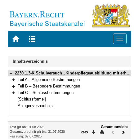
Zur
Zur
Toggle
Startseite
Trefferliste
navigati
von
der
BAYERN.RECHT
letzten
Navigation
Inhaltsverzeichnis
Suche
2230.1.3-K Schulversuch „Kinderpflegeausbildung mit erhöhtem Praxisanteil“ Bekanntmachung des Bayerischen Staatsministeriums für Unterricht und Kultus vom 7. Juli 2025, Az. VII.5-BS9203.0-3/16/2 (BayMBl. Nr. 307 )
Bereich reduzieren
Teil A – Allgemeine Bestimmungen
Bereich erweitern
Teil B – Besondere Bestimmungen
Bereich erweitern
Teil C – Schlussbestimmungen
Bereich erweitern
[Schlussformel]
Anlagenverzeichnis
Inhalt
Gesamtansicht
Text gilt ab: 01.08.2026
Download
Drucken
Vorheriges
Nächste
Gesamtvorschrift gilt bis: 31.07.2030
Fassung: 07.07.2025
Dokument
Dokume