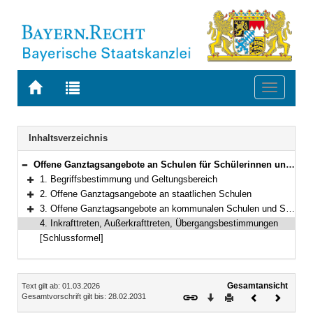
Zur
Zur
Toggle
Startseite
Trefferliste
navigati
von
der
BAYERN.RECHT
letzten
Navigation
Inhaltsverzeichnis
Suche
Offene Ganztagsangebote an Schulen für Schülerinnen und Schüler der Jahrgangsstufen 1 bis 4
Bereich reduzieren
1. Begriffsbestimmung und Geltungsbereich
Bereich erweitern
2. Offene Ganztagsangebote an staatlichen Schulen
Bereich erweitern
3. Offene Ganztagsangebote an kommunalen Schulen und Schulen in freier Trägerschaft
Bereich erweitern
4. Inkrafttreten, Außerkrafttreten, Übergangsbestimmungen
[Schlussformel]
Inhalt
Gesamtansicht
Text gilt ab: 01.03.2026
Download
Drucken
Vorheriges
Nächste
Gesamtvorschrift gilt bis: 28.02.2031
Dokument
Dokume