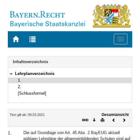
Zur
Zur
Toggle
Startseite
Trefferliste
navigati
von
der
BAYERN.RECHT
letzten
Navigation
Inhaltsverzeichnis
Suche
Lehrplanverzeichnis
Bereich reduzieren
1.
2.
[Schlussformel]
Inhalt
Gesamtansicht
Text gilt ab: 09.03.2021
Download
Drucken
Vorheriges
Nächste
Dokument
Dokume
1.
Die auf Grundlage von Art. 45 Abs. 2 BayEUG aktuell
gültigen Lehrpläne der allgemeinbildenden Schulen sind auf