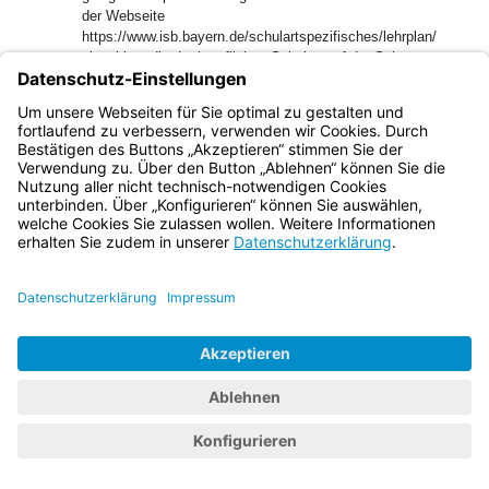
der Webseite
https://www.isb.bayern.de/schulartspezifisches/lehrplan/
einsehbar, die der beruflichen Schulen auf der Seite
https://www.isb.bayern.de/berufliche-schulen/lehrplan/.
Bayern.de
BayernPortal
Datenschutz
Impressum
Barrierefreiheit
Hilfe
Kontakt
Kontrastwechsel
Schriftgröße