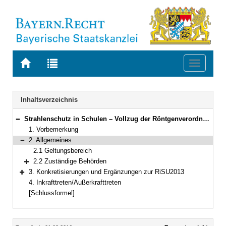
Zur
Zur
Toggle
Startseite
Trefferliste
navigati
von
der
BAYERN.RECHT
letzten
Navigation
Inhaltsverzeichnis
Suche
Strahlenschutz in Schulen – Vollzug der Röntgenverordnung und der Strahlenschutzverordnung im Zusammenhang mit der Richtlinie zur Sicherheit im Unterricht in Schulen
Bereich reduzieren
1. Vorbemerkung
2. Allgemeines
Bereich reduzieren
2.1 Geltungsbereich
2.2 Zuständige Behörden
Bereich erweitern
3. Konkretisierungen und Ergänzungen zur RiSU2013
Bereich erweitern
4. Inkrafttreten/Außerkrafttreten
[Schlussformel]
Inhalt