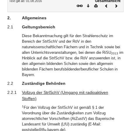
Gesamtansicht
Text gilt ab: 01.08.2016
Download
Drucken
Vorheriges
Nächste
Dokument
Dokume
2.
Allgemeines
2.1
Geltungsbereich
Diese Bekanntmachung gilt für den Strahlenschutz im
Bereich der StrlSchV und der RöV in den
naturwissenschaftlichen Fächern und in Technik sowie bei
allen Unterrichtsveranstaltungen, bei denen die RiSU
im
2013
Hinblick auf die StrlSchV bzw. die RöV anzuwenden ist, in
den allgemein bildenden Schulen sowie den allgemein
bildenden Fächern berufsbildender/beruflicher Schulen in
Bayern.
2.2
Zuständige Behörden
2.2.1
Vollzug der StrlSchV (Umgang mit radioaktiven
Stoffen)
1
Für den Vollzug der StrlSchV ist gemäß § 1 der
Verordnung über die Zuständigkeiten zum Vollzug
atomrechtlicher Vorschriften (AtZustV) das Bayerische
Landesamt für Umwelt (LfU) zuständig (E-Mail:
poststelle@lfu.bayern.de).