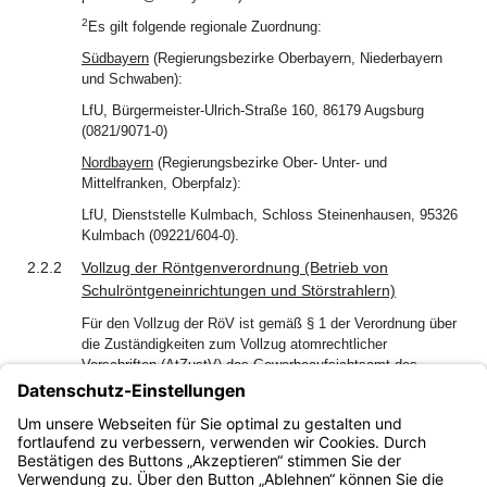
2
Es gilt folgende regionale Zuordnung:
Südbayern
(Regierungsbezirke Oberbayern, Niederbayern
und Schwaben):
LfU, Bürgermeister-Ulrich-Straße 160, 86179 Augsburg
(0821/9071-0)
Nordbayern
(Regierungsbezirke Ober- Unter- und
Mittelfranken, Oberpfalz):
LfU, Dienststelle Kulmbach, Schloss Steinenhausen, 95326
Kulmbach (09221/604-0).
2.2.2
Vollzug der
Röntgenverordnung
(Betrieb von
Schulröntgeneinrichtungen und Störstrahlern)
Für den Vollzug der RöV ist gemäß § 1 der Verordnung über
die Zuständigkeiten zum Vollzug atomrechtlicher
Vorschriften (AtZustV) das Gewerbeaufsichtsamt des
jeweiligen Regierungsbezirks zuständig (die zuständigen
Gewerbeaufsichtsämter der einzelnen Regierungsbezirke
sind in der Anlage 1 „Gewerbeaufsichtsämter in Bayern“
aufgeführt).