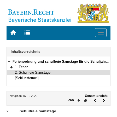
Zur
Zur
Toggle
Startseite
Trefferliste
navigati
von
der
BAYERN.RECHT
letzten
Navigation
Inhaltsverzeichnis
Suche
Ferienordnung und schulfreie Samstage für die Schuljahre 2024/2025 bis 2029/2030
Bereich reduzieren
1. Ferien
Bereich erweitern
2. Schulfreie Samstage
[Schlussformel]
Inhalt
Gesamtansicht
Text gilt ab: 07.12.2022
Download
Drucken
Vorheriges
Nächste
Dokument
Dokume
2.
Schulfreie Samstage