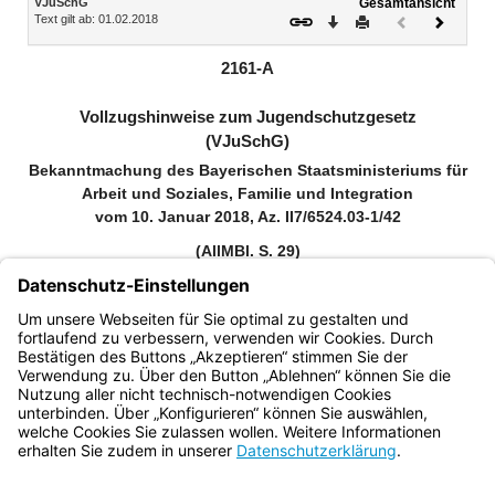
VJuSchG
Gesamtansicht
Text gilt ab: 01.02.2018
Download
Drucken
Vorheriges
Nächste
Dokument
Dokume
(inaktiv)
2161-A
Vollzugshinweise zum Jugendschutzgesetz
(VJuSchG)
Bekanntmachung des Bayerischen Staatsministeriums für
Arbeit und Soziales, Familie und Integration
vom 10. Januar 2018, Az. II7/6524.03-1/42
(AllMBl. S. 29)
Zitiervorschlag: Bekanntmachung des Bayerischen
Staatsministeriums für Arbeit und Soziales, Familie und Integration
über die Vollzugshinweise zum Jugendschutzgesetz (VJuSchG)
vom 10. Januar 2018 (AllMBl. S. 29)
Bayern.de
BayernPortal
Datenschutz