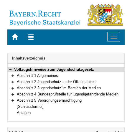
Zur
Zur
Toggle
Startseite
Trefferliste
navigati
von
der
BAYERN.RECHT
letzten
Navigation
Inhaltsverzeichnis
Suche
Vollzugshinweise zum Jugendschutzgesetz
Bereich reduzieren
Abschnitt 1 Allgemeines
Bereich erweitern
Abschnitt 2 Jugendschutz in der Öffentlichkeit
Bereich erweitern
Abschnitt 3 Jugendschutz im Bereich der Medien
Bereich erweitern
Abschnitt 4 Bundesprüfstelle für jugendgefährdende Medien
Bereich erweitern
Abschnitt 5 Verordnungsermächtigung
Bereich erweitern
[Schlussformel]
Anlagen
Inhalt