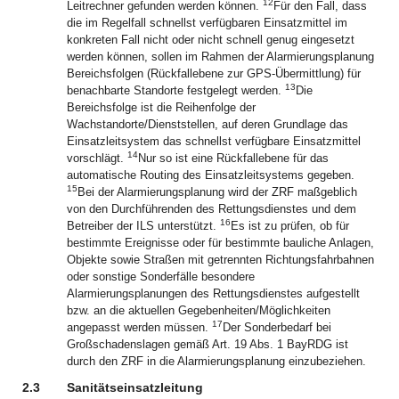
12
Leitrechner gefunden werden können.
Für den Fall, dass
die im Regelfall schnellst verfügbaren Einsatzmittel im
konkreten Fall nicht oder nicht schnell genug eingesetzt
werden können, sollen im Rahmen der Alarmierungsplanung
Bereichsfolgen (Rückfallebene zur GPS-Übermittlung) für
13
benachbarte Standorte festgelegt werden.
Die
Bereichsfolge ist die Reihenfolge der
Wachstandorte/Dienststellen, auf deren Grundlage das
Einsatzleitsystem das schnellst verfügbare Einsatzmittel
14
vorschlägt.
Nur so ist eine Rückfallebene für das
automatische Routing des Einsatzleitsystems gegeben.
15
Bei der Alarmierungsplanung wird der ZRF maßgeblich
von den Durchführenden des Rettungsdienstes und dem
16
Betreiber der ILS unterstützt.
Es ist zu prüfen, ob für
bestimmte Ereignisse oder für bestimmte bauliche Anlagen,
Objekte sowie Straßen mit getrennten Richtungsfahrbahnen
oder sonstige Sonderfälle besondere
Alarmierungsplanungen des Rettungsdienstes aufgestellt
bzw. an die aktuellen Gegebenheiten/Möglichkeiten
17
angepasst werden müssen.
Der Sonderbedarf bei
Großschadenslagen gemäß Art. 19 Abs. 1 BayRDG ist
durch den ZRF in die Alarmierungsplanung einzubeziehen.
2.3
Sanitätseinsatzleitung