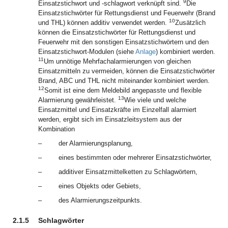
9
Einsatzstichwort und -schlagwort verknüpft sind.
Die
Einsatzstichwörter
für Rettungsdienst und Feuerwehr (Brand
10
und THL) können additiv verwendet werden.
Zusätzlich
können die Einsatzstichwörter für Rettungsdienst und
Feuerwehr mit den sonstigen Einsatzstichwörtern und den
Einsatzstichwort-Modulen (siehe
Anlage
) kombiniert werden.
11
Um unnötige Mehrfachalarmierungen von gleichen
Einsatzmitteln zu vermeiden, können die Einsatzstichwörter
Brand, ABC und THL nicht miteinander kombiniert werden.
12
Somit ist eine dem Meldebild angepasste und flexible
13
Alarmierung gewährleistet.
Wie viele und welche
Einsatzmittel und Einsatzkräfte im Einzelfall alarmiert
werden, ergibt sich im Einsatzleitsystem aus der
Kombination
–
der Alarmierungsplanung,
–
eines bestimmten oder mehrerer Einsatzstichwörter,
–
additiver Einsatzmittelketten zu Schlagwörtern,
–
eines Objekts oder Gebiets,
–
des Alarmierungszeitpunkts.
2.1.5
Schlagwörter