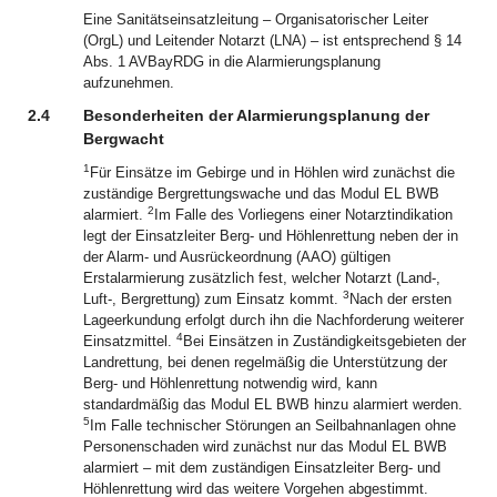
Eine Sanitätseinsatzleitung – Organisatorischer Leiter
(OrgL) und Leitender Notarzt (LNA) – ist entsprechend § 14
Abs. 1 AVBayRDG in die Alarmierungsplanung
aufzunehmen.
2.4
Besonderheiten der Alarmierungsplanung der
Bergwacht
1
Für Einsätze im Gebirge und in Höhlen wird zunächst die
zuständige Bergrettungswache und das Modul EL BWB
2
alarmiert.
Im Falle des Vorliegens einer Notarztindikation
legt der Einsatzleiter Berg- und Höhlenrettung neben der in
der Alarm- und Ausrückeordnung (AAO) gültigen
Erstalarmierung zusätzlich fest, welcher Notarzt (Land-,
3
Luft-, Bergrettung) zum Einsatz kommt.
Nach der ersten
Lageerkundung erfolgt durch ihn die Nachforderung weiterer
4
Einsatzmittel.
Bei Einsätzen in Zuständigkeitsgebieten der
Landrettung, bei denen regelmäßig die Unterstützung der
Berg- und Höhlenrettung notwendig wird, kann
standardmäßig das Modul EL BWB hinzu alarmiert werden.
5
Im Falle technischer Störungen an Seilbahnanlagen ohne
Personenschaden wird zunächst nur das Modul EL BWB
alarmiert – mit dem zuständigen Einsatzleiter Berg- und
Höhlenrettung wird das weitere Vorgehen abgestimmt.