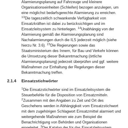
Alarmierungsplanung auf Fahrzeuge und kleinere
Organisationseinheiten (Schleifen) bezogen anzulegen, um
eine möglichst bedarfsgerechte Alarmierung zu erreichen.
13
Die tageszeitlich schwankende Verfügbarkeit von
Einsatzkräften ist dabei zu berücksichtigen und im
14
Einsatzleitsystem zu hinterlegen.
Unabhängig von der
Alarmierung gemäß der Alarmierungsplanung sind
Nachalarmierungen durch die ILS jederzeit möglich (siehe
15
hierzu Nr. 3.6).
Die Regierungen sowie das
Staatsministerium des Innern, für Bau und Verkehr können
die Umsetzung dieser Bekanntmachung (örtliche
Alarmierungsplanung) jederzeit überprüfen und ggf. weitere
Maßnahmen zur Einhaltung der Regelungen dieser
Bekanntmachung treffen.
2.1.4
Einsatzstichwörter
1
Die Einsatzstichwörter sind im Einsatzleitsystem die
Steuerbefehle für die Disposition von Einsatzmitteln.
2
Zusammen mit den Angaben zu Zeit und Ort des
Geschehens werden in Abhängigkeit vom Einsatzstichwort
mit dem zugehörigen Schlagwort Einsatzmittel alarmiert und
weitergehende Maßnahmen wie zum Beispiel die
Benachrichtigung von Behörden und Organisationen
3
eingeleitet.
Der Katalog der für das Einsatzleitsystem