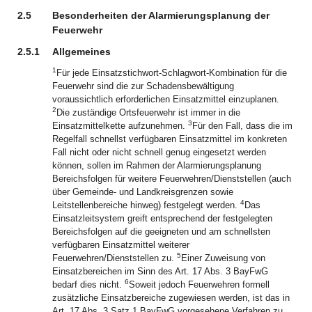
2.5
Besonderheiten der Alarmierungsplanung der
Feuerwehr
2.5.1
Allgemeines
1
Für jede Einsatzstichwort-Schlagwort-Kombination für die
Feuerwehr sind die zur Schadensbewältigung
voraussichtlich erforderlichen Einsatzmittel einzuplanen.
2
Die zuständige Ortsfeuerwehr ist immer in die
3
Einsatzmittelkette aufzunehmen.
Für den Fall, dass die im
Regelfall schnellst verfügbaren Einsatzmittel im konkreten
Fall nicht oder nicht schnell genug eingesetzt werden
können, sollen im Rahmen der Alarmierungsplanung
Bereichsfolgen für weitere Feuerwehren/Dienststellen (auch
über Gemeinde- und Landkreisgrenzen sowie
4
Leitstellenbereiche hinweg) festgelegt werden.
Das
Einsatzleitsystem greift entsprechend der festgelegten
Bereichsfolgen auf die geeigneten und am schnellsten
verfügbaren Einsatzmittel weiterer
5
Feuerwehren/Dienststellen zu.
Einer Zuweisung von
Einsatzbereichen im Sinn des Art. 17 Abs. 3 BayFwG
6
bedarf dies nicht.
Soweit jedoch Feuerwehren formell
zusätzliche Einsatzbereiche zugewiesen werden, ist das in
Art. 17 Abs. 3 Satz 1 BayFwG vorgesehene Verfahren zu