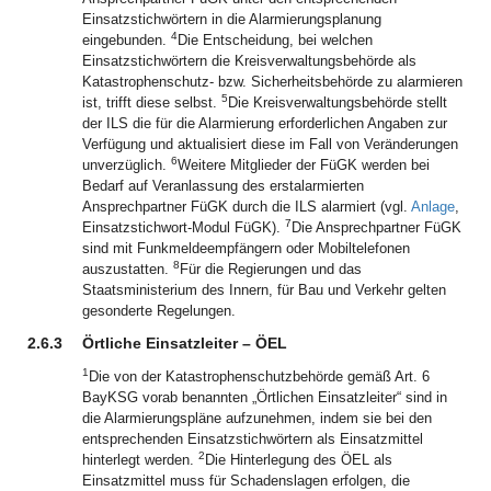
Einsatzstichwörtern in die Alarmierungsplanung
4
eingebunden.
Die Entscheidung, bei welchen
Einsatzstichwörtern die Kreisverwaltungsbehörde als
Katastrophenschutz- bzw. Sicherheitsbehörde zu alarmieren
5
ist, trifft diese selbst.
Die Kreisverwaltungsbehörde stellt
der ILS die für die Alarmierung erforderlichen Angaben zur
Verfügung und aktualisiert diese im Fall von Veränderungen
6
unverzüglich.
Weitere Mitglieder der FüGK werden bei
Bedarf auf Veranlassung des erstalarmierten
Ansprechpartner FüGK durch die ILS alarmiert (vgl.
Anlage
,
7
Einsatzstichwort-Modul FüGK).
Die Ansprechpartner FüGK
sind mit Funkmeldeempfängern oder Mobiltelefonen
8
auszustatten.
Für die Regierungen und das
Staatsministerium des Innern, für Bau und Verkehr gelten
gesonderte Regelungen.
2.6.3
Örtliche Einsatzleiter – ÖEL
1
Die von der Katastrophenschutzbehörde gemäß Art. 6
BayKSG vorab benannten „Örtlichen Einsatzleiter“ sind in
die Alarmierungspläne aufzunehmen, indem sie bei den
entsprechenden Einsatzstichwörtern als Einsatzmittel
2
hinterlegt werden.
Die Hinterlegung des ÖEL als
Einsatzmittel muss für Schadenslagen erfolgen, die