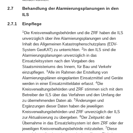
2.7
Behandlung der Alarmierungsplanungen in den
ILS
2.7.1
Einpflege
1
Die Kreisverwaltungsbehörden und die ZRF haben die ILS
unverzüglich über ihre Alarmierungsplanungen und den
Inhalt des Allgemeinen Katastrophenschutzplans (EDV-
2
System GeoKAT) zu unterrichten.
In den ILS sind die
Alarmierungsplanungen unverzüglich in das
Einsatzleitsystem nach den Vorgaben des
Staatsministeriums des Innern, für Bau und Verkehr
3
einzupflegen.
Alle im Rahmen der Erstellung von
Alarmierungsplänen eingeplanten Einsatzmittel und Geräte
4
werden in einer Einsatzmitteldatei erfasst.
Die
Kreisverwaltungsbehörden und ZRF stimmen sich mit dem
Betreiber der ILS über das Verfahren und den Umfang der
5
zu übernehmenden Daten ab.
Änderungen und
Ergänzungen dieser Daten haben die jeweiligen
Kreisverwaltungsbehörden und ZRF unverzüglich der ILS
6
zur Aktualisierung zu übergeben.
Der Zeitpunkt der
Übernahme in das Einsatzleitsystem ist dem ZRF oder der
7
jeweiligen Kreisverwaltungsbehörde mitzuteilen.
Diese