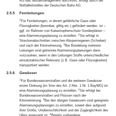
AG das Notfallmanagement durchführt, erfolgt durch die
Notfallleitstellen der Deutschen Bahn AG.
2.5.5
Fernleitungen
1
Für Fernleitungen, in denen gefährliche Gase oder
Flüssigkeiten (brennbar, giftig etc.) gefördert werden, ist –
ggf. im Rahmen von Katastrophenschutz-Sonderplänen –
2
eine Alarmierungsplanung zu erstellen.
Sie erfolgt in
Streckenabschnitten zwischen Absperrorganen (Schieber)
3
und nach der Kilometrierung.
Bei Bündelung mehrerer
Leitungen sind getrennte Alarmierungsplanungen dann
vorzusehen, wenn in den Leitungen Stoffe unterschiedlicher
einsatztaktischer Relevanz (z.B. Gase oder Flüssigkeiten)
transportiert werden.
2.5.6
Gewässer
1
Für Bundeswasserstraßen und die weiteren Gewässer
erster Ordnung (im Sinn des Art. 2 Abs. 1 Nr. 1 BayWG) ist
2
eine Alarmierungsplanung zu erstellen.
Sie erfolgt bei
Bundeswasserstraßen und Flüssen nach der
3
Kilometrierung.
Bei den übrigen Gewässern sind geeignete
Alarmierungsplanungen zu erstellen, soweit dies aufgrund
ihrer Größe, Unübersichtlichkeit und der Zugänglichkeit des
4
Ufers angezeigt ist.
Bereits vorhandene