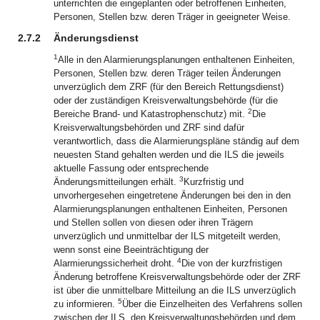
unterrichten die eingeplanten oder betroffenen Einheiten,
Personen, Stellen bzw. deren Träger in geeigneter Weise.
2.7.2
Änderungsdienst
1
Alle in den Alarmierungsplanungen enthaltenen Einheiten,
Personen, Stellen bzw. deren Träger teilen Änderungen
unverzüglich dem ZRF (für den Bereich Rettungsdienst)
oder der zuständigen Kreisverwaltungsbehörde (für die
2
Bereiche Brand- und Katastrophenschutz) mit.
Die
Kreisverwaltungsbehörden und ZRF sind dafür
verantwortlich, dass die Alarmierungspläne ständig auf dem
neuesten Stand gehalten werden und die ILS die jeweils
aktuelle Fassung oder entsprechende
3
Änderungsmitteilungen erhält.
Kurzfristig und
unvorhergesehen eingetretene Änderungen bei den in den
Alarmierungsplanungen enthaltenen Einheiten, Personen
und Stellen sollen von diesen oder ihren Trägern
unverzüglich und unmittelbar der ILS mitgeteilt werden,
wenn sonst eine Beeinträchtigung der
4
Alarmierungssicherheit droht.
Die von der kurzfristigen
Änderung betroffene Kreisverwaltungsbehörde oder der ZRF
ist über die unmittelbare Mitteilung an die ILS unverzüglich
5
zu informieren.
Über die Einzelheiten des Verfahrens sollen
zwischen der ILS, den Kreisverwaltungsbehörden und dem