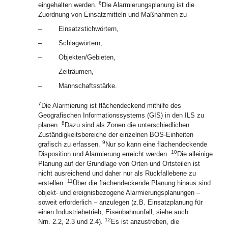
6
eingehalten werden.
Die Alarmierungsplanung ist die
Zuordnung von Einsatzmitteln und Maßnahmen zu
–
Einsatzstichwörtern,
–
Schlagwörtern,
–
Objekten/Gebieten,
–
Zeiträumen,
–
Mannschaftsstärke.
7
Die Alarmierung ist flächendeckend mithilfe des
Geografischen Informationssystems (GIS) in den ILS zu
8
planen.
Dazu sind als Zonen die unterschiedlichen
Zuständigkeitsbereiche der einzelnen BOS-Einheiten
9
grafisch zu erfassen.
Nur so kann eine flächendeckende
10
Disposition und Alarmierung erreicht werden.
Die alleinige
Planung auf der Grundlage von Orten und Ortsteilen ist
nicht ausreichend und daher nur als Rückfallebene zu
11
erstellen.
Über die flächendeckende Planung hinaus sind
objekt- und ereignisbezogene Alarmierungsplanungen –
soweit erforderlich – anzulegen (z.B. Einsatzplanung für
einen Industriebetrieb, Eisenbahnunfall, siehe auch
12
Nrn. 2.2, 2.3 und 2.4).
Es ist anzustreben, die