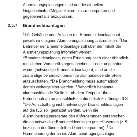
Alarmierungsplanungen sind auf die aktuellen
Gegebenheiten/Möglichkeiten hin zu überprüfen und
gegebenenfalls anzupassen.
2.5.7
Brandmeldeanlagen
1
Für Gebäude oder Anlagen mit Brandmeldeanlagen ist
2
jeweils eine eigene Alarmierungsplanung aufzustellen.
Der
Betreiber der Brandmeldeanlage soll über den Inhalt der
Alarmierungsplanung informiert werden.
3
Brandmeldeanlagen, deren Errichtung nach einer öffentlich-
rechtlichen Vorschrift vorgeschrieben ist oder angeordnet
wurde (notwendige Brandmeldeanlagen), sind an die
zuständige behördlich benannte alarmauslösende Stelle
4
aufzuschalten.
Die Brandmeldung muss automatisch
5
dorthin weitergeleitet werden.
Behördlich benannte
alarmauslösende Stelle ist ab dem Zeitpunkt ihrer
Betriebsaufnahme ausschließlich die örtlich zuständige ILS.
6
Die Aufschaltung nicht notwendiger Brandmeldeanlagen
auf die ILS soll gestattet werden, wenn die
Alarmübertragungsgeräte den Anforderungen entsprechen,
die an notwendige Brandmeldeanlagen gestellt werden (z.B.
7
bezüglich der übermittelten Datentelegramme).
Die
Nummerierung der an die Alarmübertragungsanlagen