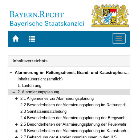
Zur
Zur
Toggle
Startseite
Trefferliste
navigati
von
der
BAYERN.RECHT
letzten
Navigation
Inhaltsverzeichnis
Suche
Alarmierung im Rettungsdienst, Brand- und Katastrophenschutz in Bayern
Bereich reduzieren
Inhaltsübersicht (amtlich)
1. Einführung
2. Alarmierungsplanung
Bereich reduzieren
2.1 Allgemeines zur Alarmierungsplanung
Bereich erweitern
2.2 Besonderheiten der Alarmierungsplanung im Rettungsdienst
2.3 Sanitätseinsatzleitung
2.4 Besonderheiten der Alarmierungsplanung der Bergwacht
2.5 Besonderheiten der Alarmierungsplanung der Feuerwehr
Bereich erweitern
2.6 Besonderheiten der Alarmierungsplanung im Katastrophenschutz
Bereich erweitern
2.7 Behandlung der Alarmierungsplanungen in den ILS