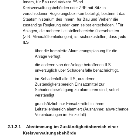
5
Innern, für Bau und Verkehr.
Sind
Kreisverwaltungsbehörden oder ZRF mit Sitz in
verschiedenen Regierungsbezirken beteiligt, bestimmt das
Staatsministerium des Innern, für Bau und Verkehr die
6
zuständige Regierung oder kann selbst entscheiden.
Für
Anlagen, die mehrere Leitstellenbereiche überschreiten
(z.B. Mineralölfernleitungen), ist sicherzustellen, dass
jede
ILS
–
über die komplette Alarmierungsplanung für die
Anlage verfügt,
–
die anderen von der Anlage betroffenen ILS
unverzüglich über Schadensfälle benachrichtigt,
–
im Schadenfall alle ILS, aus deren
Zuständigkeitsbereich Einsatzmittel zur
Schadensbewältigung zu alarmieren sind, sofort
verständigt,
–
grundsätzlich nur Einsatzmittel in ihrem
Leitstellenbereich alarmiert (Ausnahme: abweichende
Vereinbarungen im Einzelfall).
2.1.2.1
Abstimmung im Zuständigkeitsbereich einer
Kreisverwaltungsbehörde