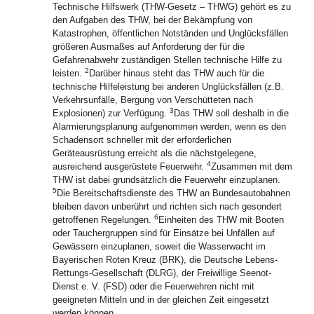
Technische Hilfswerk (THW-Gesetz – THWG) gehört es zu
den Aufgaben des THW, bei der Bekämpfung von
Katastrophen, öffentlichen Notständen und Unglücksfällen
größeren Ausmaßes auf Anforderung der für die
Gefahrenabwehr zuständigen Stellen technische Hilfe zu
2
leisten.
Darüber hinaus steht das THW auch für die
technische Hilfeleistung bei anderen Unglücksfällen (z.B.
Verkehrsunfälle, Bergung von Verschütteten nach
3
Explosionen) zur Verfügung.
Das THW soll deshalb in die
Alarmierungsplanung aufgenommen werden, wenn es den
Schadensort schneller mit der erforderlichen
Geräteausrüstung erreicht als die nächstgelegene,
4
ausreichend ausgerüstete Feuerwehr.
Zusammen mit dem
THW ist dabei grundsätzlich die Feuerwehr einzuplanen.
5
Die Bereitschaftsdienste des THW an Bundesautobahnen
bleiben davon unberührt und richten sich nach gesondert
6
getroffenen Regelungen.
Einheiten des THW mit Booten
oder Tauchergruppen sind für Einsätze bei Unfällen auf
Gewässern einzuplanen, soweit die Wasserwacht im
Bayerischen Roten Kreuz (BRK), die Deutsche Lebens-
Rettungs-Gesellschaft (DLRG), der Freiwillige Seenot-
Dienst e. V. (FSD) oder die Feuerwehren nicht mit
geeigneten Mitteln und in der gleichen Zeit eingesetzt
werden können.