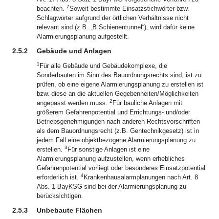
7
beachten.
Soweit bestimmte Einsatzstichwörter bzw.
Schlagwörter aufgrund der örtlichen Verhältnisse nicht
relevant sind (z.B. „B Schienentunnel“), wird dafür keine
Alarmierungsplanung aufgestellt.
2.5.2
Gebäude und Anlagen
1
Für alle Gebäude und Gebäudekomplexe, die
Sonderbauten im Sinn des Bauordnungsrechts sind, ist zu
prüfen, ob eine eigene Alarmierungsplanung zu erstellen ist
bzw. diese an die aktuellen Gegebenheiten/Möglichkeiten
2
angepasst werden muss.
Für bauliche Anlagen mit
größerem Gefahrenpotential und Errichtungs- und/oder
Betriebsgenehmigungen nach anderen Rechtsvorschriften
als dem Bauordnungsrecht (z.B. Gentechnikgesetz) ist in
jedem Fall eine objektbezogene Alarmierungsplanung zu
3
erstellen.
Für sonstige Anlagen ist eine
Alarmierungsplanung aufzustellen, wenn erhebliches
Gefahrenpotential vorliegt oder besonderes Einsatzpotential
4
erforderlich ist.
Krankenhausalarmplanungen nach Art. 8
Abs. 1 BayKSG sind bei der Alarmierungsplanung zu
berücksichtigen.
2.5.3
Unbebaute Flächen