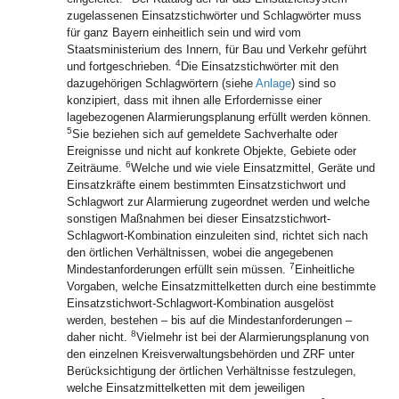
zugelassenen Einsatzstichwörter und Schlagwörter muss
für ganz Bayern einheitlich sein und wird vom
Staatsministerium des Innern, für Bau und Verkehr geführt
4
und fortgeschrieben.
Die Einsatzstichwörter mit den
dazugehörigen Schlagwörtern (siehe
Anlage
) sind so
konzipiert, dass mit ihnen alle Erfordernisse einer
lagebezogenen Alarmierungsplanung erfüllt werden können.
5
Sie beziehen sich auf gemeldete Sachverhalte oder
Ereignisse und nicht auf konkrete Objekte, Gebiete oder
6
Zeiträume.
Welche und wie viele Einsatzmittel, Geräte und
Einsatzkräfte einem bestimmten Einsatzstichwort und
Schlagwort zur Alarmierung zugeordnet werden und welche
sonstigen Maßnahmen bei dieser Einsatzstichwort-
Schlagwort-Kombination einzuleiten sind, richtet sich nach
den örtlichen Verhältnissen, wobei die angegebenen
7
Mindestanforderungen erfüllt sein müssen.
Einheitliche
Vorgaben, welche Einsatzmittelketten durch eine bestimmte
Einsatzstichwort-Schlagwort-Kombination ausgelöst
werden, bestehen – bis auf die Mindestanforderungen –
8
daher nicht.
Vielmehr ist bei der Alarmierungsplanung von
den einzelnen Kreisverwaltungsbehörden und ZRF unter
Berücksichtigung der örtlichen Verhältnisse festzulegen,
welche Einsatzmittelketten mit dem jeweiligen