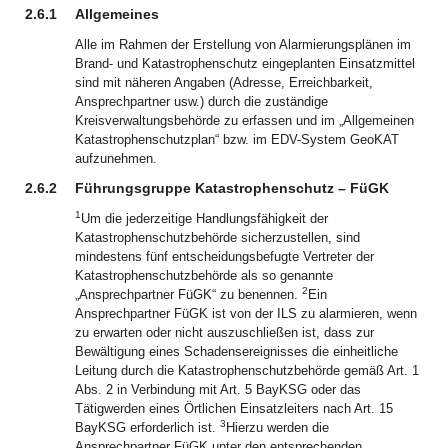
2.6.1
Allgemeines
Alle im Rahmen der Erstellung von Alarmierungsplänen im
Brand- und Katastrophenschutz eingeplanten Einsatzmittel
sind mit näheren Angaben (Adresse, Erreichbarkeit,
Ansprechpartner usw.) durch die zuständige
Kreisverwaltungsbehörde zu erfassen und im „Allgemeinen
Katastrophenschutzplan“ bzw. im EDV-System GeoKAT
aufzunehmen.
2.6.2
Führungsgruppe Katastrophenschutz – FüGK
1
Um die jederzeitige Handlungsfähigkeit der
Katastrophenschutzbehörde sicherzustellen, sind
mindestens fünf entscheidungsbefugte Vertreter der
Katastrophenschutzbehörde als so genannte
2
„Ansprechpartner FüGK“ zu benennen.
Ein
Ansprechpartner FüGK ist von der ILS zu alarmieren, wenn
zu erwarten oder nicht auszuschließen ist, dass zur
Bewältigung eines Schadensereignisses die einheitliche
Leitung durch die Katastrophenschutzbehörde gemäß Art. 1
Abs. 2 in Verbindung mit Art. 5 BayKSG oder das
Tätigwerden eines Örtlichen Einsatzleiters nach Art. 15
3
BayKSG erforderlich ist.
Hierzu werden die
Ansprechpartner FüGK unter den entsprechenden