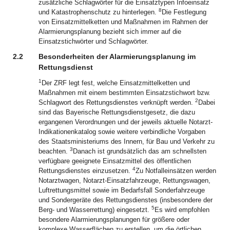
zusätzliche Schlagwörter für die Einsatztypen Infoeinsatz
8
und Katastrophenschutz zu hinterlegen.
Die Festlegung
von Einsatzmittelketten und Maßnahmen im Rahmen der
Alarmierungsplanung bezieht sich immer auf die
Einsatzstichwörter und Schlagwörter.
2.2
Besonderheiten der Alarmierungsplanung im
Rettungsdienst
1
Der ZRF legt fest, welche Einsatzmittelketten und
Maßnahmen mit einem bestimmten Einsatzstichwort bzw.
2
Schlagwort des Rettungsdienstes verknüpft werden.
Dabei
sind das Bayerische Rettungsdienstgesetz, die dazu
ergangenen Verordnungen und der jeweils aktuelle Notarzt-
Indikationenkatalog sowie weitere verbindliche Vorgaben
des Staatsministeriums des Innern, für Bau und Verkehr zu
3
beachten.
Danach ist grundsätzlich das am schnellsten
verfügbare geeignete Einsatzmittel des öffentlichen
4
Rettungsdienstes einzusetzen.
Zu Notfalleinsätzen werden
Notarztwagen, Notarzt-Einsatzfahrzeuge, Rettungswagen,
Luftrettungsmittel sowie im Bedarfsfall Sonderfahrzeuge
und Sondergeräte des Rettungsdienstes (insbesondere der
5
Berg- und Wasserrettung) eingesetzt.
Es wird empfohlen
besondere Alarmierungsplanungen für größere oder
komplexe Wasserflächen zu erstellen, um die örtlichen