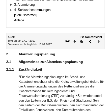
Bereich erweitern
3. Alarmierung
Bereich erweitern
4. Schlussbestimmungen
Bereich erweitern
[Schlussformel]
Anlage
Inhalt
ABek
Gesamtansicht
Text gilt ab: 17.07.2017
Download
Drucken
Vorheriges
Nächste
Gesamtvorschrift gilt bis: 16.07.2027
Dokument
Dokume
2.
Alarmierungsplanung
2.1
Allgemeines zur Alarmierungsplanung
2.1.1
Zuständigkeit
1
Für die Alarmierungsplanungen im Brand- und
Katastrophenschutz sind die Kreisverwaltungsbehörden, für
die Alarmierungsplanungen des Rettungsdienstes die
Zweckverbände für Rettungsdienst und
2
Feuerwehralarmierung (ZRF) zuständig.
Sie werden dabei
von den Leitern der ILS, den Kreis- und Stadtbrandräten,
den Leitern der Berufsfeuerwehren, den Kommandanten der
Freiwilligen Feuerwehren, den Durchführenden des