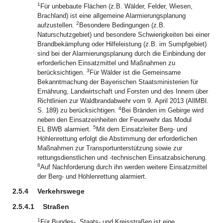
1
Für unbebaute Flächen (z.B. Wälder, Felder, Wiesen,
Brachland) ist eine allgemeine Alarmierungsplanung
2
aufzustellen.
Besondere Bedingungen (z.B.
Naturschutzgebiet) und besondere Schwierigkeiten bei einer
Brandbekämpfung oder Hilfeleistung (z.B. im Sumpfgebiet)
sind bei der Alarmierungsplanung durch die Einbindung der
erforderlichen Einsatzmittel und Maßnahmen zu
3
berücksichtigen.
Für Wälder ist die Gemeinsame
Bekanntmachung der Bayerischen Staatsministerien für
Ernährung, Landwirtschaft und Forsten und des Innern über
Richtlinien zur Waldbrandabwehr vom 9. April 2013 (AllMBl.
4
S. 189) zu berücksichtigen.
Bei Bränden im Gebirge wird
neben den Einsatzeinheiten der Feuerwehr das Modul
5
EL BWB alarmiert.
Mit dem Einsatzleiter Berg- und
Höhlenrettung erfolgt die Abstimmung der erforderlichen
Maßnahmen zur Transportunterstützung sowie zur
rettungsdienstlichen und -technischen Einsatzabsicherung.
6
Auf Nachforderung durch ihn werden weitere Einsatzmittel
der Berg- und Höhlenrettung alarmiert.
2.5.4
Verkehrswege
2.5.4.1
Straßen
1
Für Bundes-, Staats- und Kreisstraßen ist eine