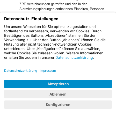
ZRF Vereinbarungen getroffen und den in den
Alarmierungsplanungen enthaltenen Einheiten, Personen
und Stellen mit der Bitte um Beachtung bekannt gegeben
werden.
2.7.3
Verzeichnis der Alarmierungspläne
Die Alarmierungspläne sind in der ILS als Dokumentation
und als Rückgriffsmöglichkeit bei Störungen in
Papierfassungen oder auf andere geeignete Weise, sortiert
nach Kreisverwaltungsbehörden, Gemeinden, Ortsteilen,
Straßen, Gebieten, Objekten usw., zu hinterlegen.
Bayern.de
BayernPortal
Datenschutz
Impressum
Barrierefreiheit
Hilfe
Kontakt