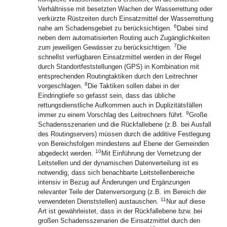
Verhältnisse mit besetzten Wachen der Wasserrettung oder
verkürzte Rüstzeiten durch Einsatzmittel der Wasserrettung
6
nahe am Schadensgebiet zu berücksichtigen.
Dabei sind
neben dem automatisierten Routing auch Zugänglichkeiten
7
zum jeweiligen Gewässer zu berücksichtigen.
Die
schnellst verfügbaren Einsatzmittel werden in der Regel
durch Standortfeststellungen (GPS) in Kombination mit
entsprechenden Routingtaktiken durch den Leitrechner
8
vorgeschlagen.
Die Taktiken sollen dabei in der
Eindringtiefe so gefasst sein, dass das übliche
rettungsdienstliche Aufkommen auch in Duplizitätsfällen
9
immer zu einem Vorschlag des Leitrechners führt.
Große
Schadensszenarien und die Rückfallebene (z.B. bei Ausfall
des Routingservers) müssen durch die additive Festlegung
von Bereichsfolgen mindestens auf Ebene der Gemeinden
10
abgedeckt werden.
Mit Einführung der Vernetzung der
Leitstellen und der dynamischen Datenverteilung ist es
notwendig, dass sich benachbarte Leitstellenbereiche
intensiv in Bezug auf Änderungen und Ergänzungen
relevanter Teile der Datenversorgung (z.B. im Bereich der
11
verwendeten Dienststellen) austauschen.
Nur auf diese
Art ist gewährleistet, dass in der Rückfallebene bzw. bei
großen Schadensszenarien die Einsatzmittel durch den