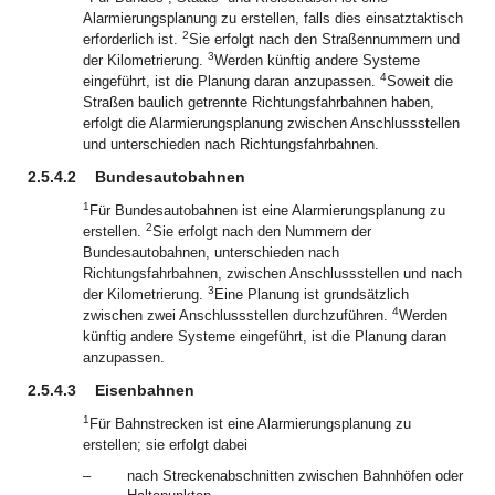
Alarmierungsplanung zu erstellen, falls dies einsatztaktisch
2
erforderlich ist.
Sie erfolgt nach den Straßennummern und
3
der Kilometrierung.
Werden künftig andere Systeme
4
eingeführt, ist die Planung daran anzupassen.
Soweit die
Straßen baulich getrennte Richtungsfahrbahnen haben,
erfolgt die Alarmierungsplanung zwischen Anschlussstellen
und unterschieden nach Richtungsfahrbahnen.
2.5.4.2
Bundesautobahnen
1
Für Bundesautobahnen ist eine Alarmierungsplanung zu
2
erstellen.
Sie erfolgt nach den Nummern der
Bundesautobahnen, unterschieden nach
Richtungsfahrbahnen, zwischen Anschlussstellen und nach
3
der Kilometrierung.
Eine Planung ist grundsätzlich
4
zwischen zwei Anschlussstellen durchzuführen.
Werden
künftig andere Systeme eingeführt, ist die Planung daran
anzupassen.
2.5.4.3
Eisenbahnen
1
Für Bahnstrecken ist eine Alarmierungsplanung zu
erstellen; sie erfolgt dabei
–
nach Streckenabschnitten zwischen Bahnhöfen oder