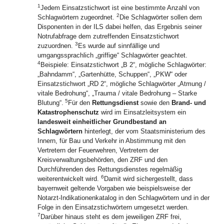
1
Jedem Einsatzstichwort ist eine bestimmte Anzahl von
2
Schlagwörtern zugeordnet.
Die Schlagwörter sollen dem
Disponenten in der ILS dabei helfen, das Ergebnis seiner
Notrufabfrage dem zutreffenden Einsatzstichwort
3
zuzuordnen.
Es wurde auf sinnfällige und
umgangssprachlich „griffige“ Schlagwörter geachtet.
4
Beispiele: Einsatzstichwort „B 2“, mögliche Schlagwörter:
„Bahndamm“, „Gartenhütte, Schuppen“, „PKW“ oder
Einsatzstichwort „RD 2“, mögliche Schlagwörter „Atmung /
vitale Bedrohung“, „Trauma / vitale Bedrohung – Starke
5
Blutung“.
Für den
Rettungsdienst
sowie den
Brand- und
Katastrophenschutz
wird im Einsatzleitsystem ein
landesweit einheitlicher Grundbestand an
Schlagwörtern
hinterlegt, der vom Staatsministerium des
Innern, für Bau und Verkehr in Abstimmung mit den
Vertretern der Feuerwehren, Vertretern der
Kreisverwaltungsbehörden, den ZRF und den
Durchführenden des Rettungsdienstes regelmäßig
6
weiterentwickelt wird.
Damit wird sichergestellt, dass
bayernweit geltende Vorgaben wie beispielsweise der
Notarzt-Indikationenkatalog in den Schlagwörtern und in der
Folge in den Einsatzstichwörtern umgesetzt werden.
7
Darüber hinaus steht es dem jeweiligen ZRF frei,