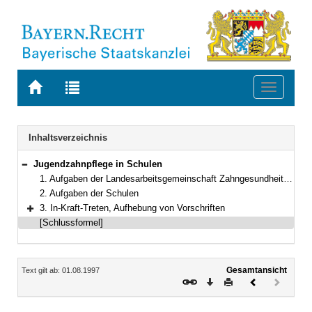
Zur
Zur
Toggle
Startseite
Trefferliste
navigati
von
der
BAYERN.RECHT
letzten
Navigation
Inhaltsverzeichnis
Suche
Jugendzahnpflege in Schulen
Bereich reduzieren
1. Aufgaben der Landesarbeitsgemeinschaft Zahngesundheit e. V. (LAGZ)
2. Aufgaben der Schulen
3. In-Kraft-Treten, Aufhebung von Vorschriften
Bereich erweitern
[Schlussformel]
Inhalt
Gesamtansicht
Text gilt ab: 01.08.1997
Download
Drucken
Vorheriges
Nächste
Dokument
Dokume
(inaktiv)