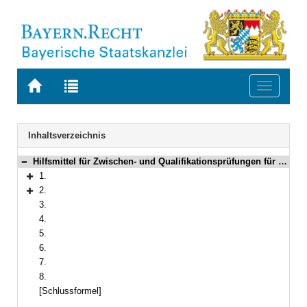
Zur
Zur
Toggle
Startseite
Trefferliste
navigati
von
der
BAYERN.RECHT
letzten
Navigation
Inhaltsverzeichnis
Suche
Hilfsmittel für Zwischen- und Qualifikationsprüfungen für den Einstieg in der dritten Qualifikationsebene nach der Verordnung über den fachlichen Schwerpunkt nichttechnischer Verwaltungsdienst in der Fachlaufbahn Verwaltung und Finanzen
Bereich reduzieren
1.
Bereich erweitern
2.
Bereich erweitern
3.
4.
5.
6.
7.
8.
[Schlussformel]