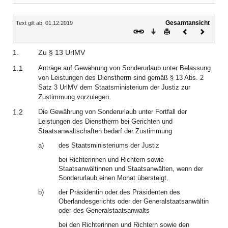
Inhalt
Gesamtansicht
Text gilt ab: 01.12.2019
Download
Drucken
Vorheriges
Nächste
Dokument
Dokume
1.
Zu § 13 UrlMV
1.1
Anträge auf Gewährung von Sonderurlaub unter Belassung
von Leistungen des Dienstherrn sind gemäß § 13 Abs. 2
Satz 3 UrlMV dem Staatsministerium der Justiz zur
Zustimmung vorzulegen.
1.2
Die Gewährung von Sonderurlaub unter Fortfall der
Leistungen des Dienstherrn bei Gerichten und
Staatsanwaltschaften bedarf der Zustimmung
a)
des Staatsministeriums der Justiz
bei Richterinnen und Richtern sowie
Staatsanwältinnen und Staatsanwälten, wenn der
Sonderurlaub einen Monat übersteigt,
b)
der Präsidentin oder des Präsidenten des
Oberlandesgerichts oder der Generalstaatsanwältin
oder des Generalstaatsanwalts
bei den Richterinnen und Richtern sowie den