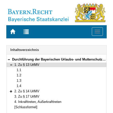
Zur
Zur
Toggle
Startseite
Trefferliste
navigati
von
der
BAYERN.RECHT
letzten
Navigation
Inhaltsverzeichnis
Suche
Durchführung der Bayerischen Urlaubs- und Mutterschutzverordnung (UrlMV)
Bereich reduzieren
1. Zu § 13 UrlMV
Bereich reduzieren
1.1
1.2
1.3
1.4
2. Zu § 14 UrlMV
Bereich erweitern
3. Zu § 17 UrlMV
4. Inkrafttreten, Außerkrafttreten
[Schlussformel]