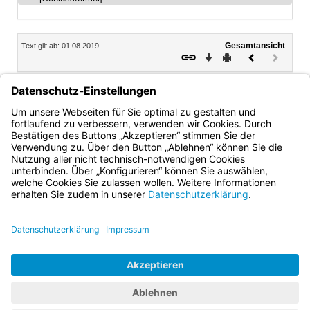
Inhalt
Gesamtansicht
Text gilt ab: 01.08.2019
Download
Drucken
Vorheriges
Nächste
Dokument
Dokume
(inaktiv)
Elfriede Ohrnberger
Ministerialdirigentin
Bayern.de
BayernPortal
Datenschutz
Impressum
Barrierefreiheit
Hilfe
Kontakt