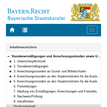
Zur
Zur
Toggle
Startseite
Trefferliste
navigati
von
der
BAYERN.RECHT
letzten
Navigation
Inhaltsverzeichnis
Suche
Stundenermäßigungen und Anrechnungsstunden sowie Unterrichtspflichtzeit der Lehrkräfte und Fachlehrkräfte an staatlichen Grundschulen und Mittelschulen sowie an den Staatsinstituten zur Ausbildung von Fach- und Förderlehrern
Bereich reduzieren
1. Unterrichtspflichtzeit
Bereich erweitern
2. Stundenermäßigungen
Bereich erweitern
3. Anrechnungsstunden an Grund- und Mittelschulen
Bereich erweitern
4. Anrechnungsstunden an den Staatsinstituten für die Ausbildung von Fachlehrern
Bereich erweitern
5. Anrechnungsstunden an den Staatsinstituten für die Ausbildung von Förderlehrern
Bereich erweitern
6. Freistellungen
7. Häufung von Ermäßigungen, Anrechnungen und Freistellungen
8. Nachweis/Prüfung
9. Inkrafttreten
[Schlussformel]