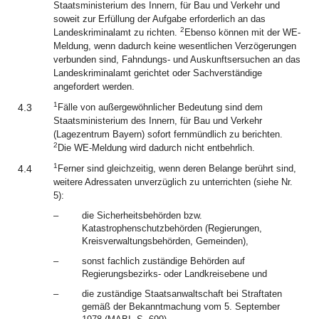
Staatsministerium des Innern, für Bau und Verkehr und
soweit zur Erfüllung der Aufgabe erforderlich an das
2
Landeskriminalamt zu richten.
Ebenso können mit der WE-
Meldung, wenn dadurch keine wesentlichen Verzögerungen
verbunden sind, Fahndungs- und Auskunftsersuchen an das
Landeskriminalamt gerichtet oder Sachverständige
angefordert werden.
1
4.3
Fälle von außergewöhnlicher Bedeutung sind dem
Staatsministerium des Innern, für Bau und Verkehr
(Lagezentrum Bayern) sofort fernmündlich zu berichten.
2
Die WE-Meldung wird dadurch nicht entbehrlich.
1
4.4
Ferner sind gleichzeitig, wenn deren Belange berührt sind,
weitere Adressaten unverzüglich zu unterrichten (siehe Nr.
5):
–
die Sicherheitsbehörden bzw.
Katastrophenschutzbehörden (Regierungen,
Kreisverwaltungsbehörden, Gemeinden),
–
sonst fachlich zuständige Behörden auf
Regierungsbezirks- oder Landkreisebene und
–
die zuständige Staatsanwaltschaft bei Straftaten
gemäß der Bekanntmachung vom 5. September