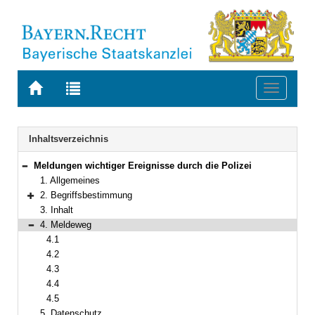
Zur
Zur
Toggle
Startseite
Trefferliste
navigati
von
der
BAYERN.RECHT
letzten
Navigation
Inhaltsverzeichnis
Suche
Meldungen wichtiger Ereignisse durch die Polizei
Bereich reduzieren
1. Allgemeines
2. Begriffsbestimmung
Bereich erweitern
3. Inhalt
4. Meldeweg
Bereich reduzieren
4.1
4.2
4.3
4.4
4.5
5. Datenschutz