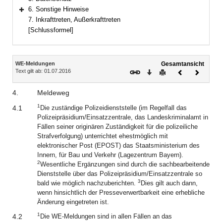
6. Sonstige Hinweise
Bereich erweitern
7. Inkrafttreten, Außerkrafttreten
[Schlussformel]
Inhalt
WE-Meldungen
Gesamtansicht
Text gilt ab: 01.07.2016
Download
Drucken
Vorheriges
Nächste
Dokument
Dokume
4.
Meldeweg
1
4.1
Die zuständige Polizeidienststelle (im Regelfall das
Polizeipräsidium/Einsatzzentrale, das Landeskriminalamt in
Fällen seiner originären Zuständigkeit für die polizeiliche
Strafverfolgung) unterrichtet ehestmöglich mit
elektronischer Post (EPOST) das Staatsministerium des
Innern, für Bau und Verkehr (Lagezentrum Bayern).
2
Wesentliche Ergänzungen sind durch die sachbearbeitende
Dienststelle über das Polizeipräsidium/Einsatzzentrale so
3
bald wie möglich nachzuberichten.
Dies gilt auch dann,
wenn hinsichtlich der Presseverwertbarkeit eine erhebliche
Änderung eingetreten ist.
1
4.2
Die WE-Meldungen sind in allen Fällen an das