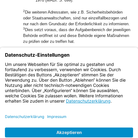
1978 (MABI. S. 699).
2
Die weiteren Adressaten, wie z.B. Sicherheitsbehörden
oder Staatsanwaltschaften, sind nur einzelfallbezogen und
nur nach dem Grundsatz der Erforderlichkeit zu informieren.
3
Dies setzt voraus, dass der Aufgabenbereich der jeweiligen
Behörde eröffnet ist und diese Behörde eigene Maßnahmen
zu prüfen oder zu treffen hat.
4.5
Die Landesämter für Umwelt und für Gesundheit und
Lebensmittelsicherheit werden, soweit erforderlich, vom
Staatsministerium des Innern, für Bau und Verkehr
(Lagezentrum Bayern) verständigt.
Bayern.de
BayernPortal
Datenschutz
Impressum
Barrierefreiheit
Hilfe