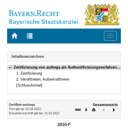
Zur
Zur
Toggle
Startseite
Trefferliste
navigati
von
der
BAYERN.RECHT
letzten
Navigation
Inhaltsverzeichnis
Suche
Zertifizierung von authega als Authentifizierungsverfahren im Rahmen des elektronischen Schriftformersatzes
Bereich reduzieren
1. Zertifizierung
2. Inkrafttreten, Außerkrafttreten
[Schlussformel]
Inhalt
ZertiBek-authega
Gesamtansicht
Text gilt ab: 01.04.2022
Download
Drucken
Vorheriges
Nächste
Gesamtvorschrift gilt bis: 31.03.2027
Dokument
Dokume
(inaktiv)
2010-F