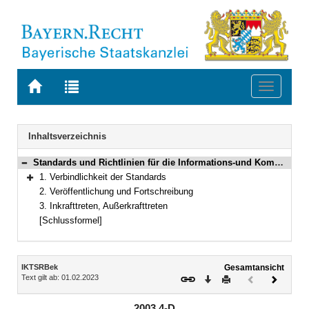
Zur
Zur
Toggle
Startseite
Trefferliste
navigati
von
der
BAYERN.RECHT
letzten
Navigation
Inhaltsverzeichnis
Suche
Standards und Richtlinien für die Informations-und Kommunikationstechnik in der bayerischen Verwaltung
Bereich reduzieren
1. Verbindlichkeit der Standards
Bereich erweitern
2. Veröffentlichung und Fortschreibung
3. Inkrafttreten, Außerkrafttreten
[Schlussformel]
Inhalt
IKTSRBek
Gesamtansicht
Text gilt ab: 01.02.2023
Download
Drucken
Vorheriges
Nächste
Dokument
Dokume
(inaktiv)
2003.4-D