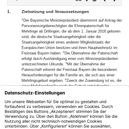
Dokument
Dokume
1.
Zielsetzung und Voraussetzungen
1
Der Bayerische Ministerpräsident übernimmt auf Antrag der
Personensorgeberechtigten die Ehrenpatenschaft für
Mehrlinge ab Drillingen, die ab dem 1. Januar 2018 geboren
sind, die deutsche Staatsangehörigkeit oder die
Staatsangehörigkeit eines anderen Mitgliedstaats der
Europäischen Union besitzen und ihren Hauptwohnsitz im
2
Freistaat Bayern haben.
Die Übernahme der Patenschaft
erfolgt durch Aushändigung einer vom Ministerpräsidenten
3
unterzeichneten Urkunde.
Mit der Übernahme der
Patenschaft erkennt der Freistaat Bayern die besonderen
Herausforderungen für die Familie an, die sich aus einer
4
Mehrlingsgeburt ergeben.
Zweck der Zuwendung ist es, die
einer Mehrlingsfamilie nach der Geburt entstehenden
Sonderaufwendungen zu decken, die nicht von den
gewöhnlichen Aufwendungen zur Sicherung des
5
Lebensunterhaltes umfasst sind.
Verpflichtungen für den
Ehrenpaten entstehen aus der Ehrenpatenschaft nicht.
Bayern.de