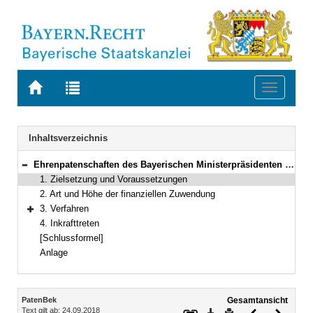
Zur
Zur
Toggle
Startseite
Trefferliste
navigati
von
der
BAYERN.RECHT
letzten
Navigation
Inhaltsverzeichnis
Suche
Ehrenpatenschaften des Bayerischen Ministerpräsidenten bei Mehrlingsgeburten
Bereich reduzieren
1. Zielsetzung und Voraussetzungen
2. Art und Höhe der finanziellen Zuwendung
3. Verfahren
Bereich erweitern
4. Inkrafttreten
[Schlussformel]
Anlage
Inhalt
PatenBek
Gesamtansicht
Text gilt ab: 24.09.2018
Download
Drucken
Vorheriges
Nächste