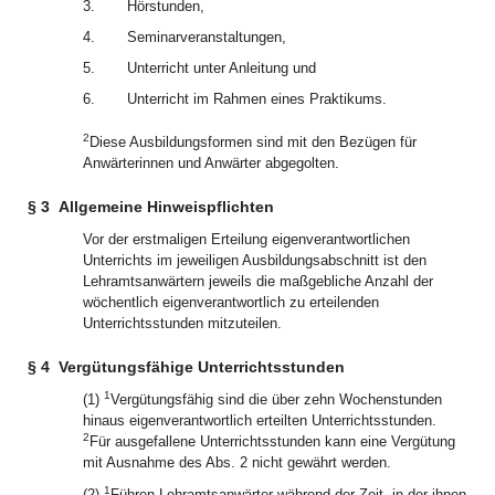
3.
Hörstunden,
4.
Seminarveranstaltungen,
5.
Unterricht unter Anleitung und
6.
Unterricht im Rahmen eines Praktikums.
2
Diese Ausbildungsformen sind mit den Bezügen für
Anwärterinnen und Anwärter abgegolten.
§ 3
Allgemeine Hinweispflichten
Vor der erstmaligen Erteilung eigenverantwortlichen
Unterrichts im jeweiligen Ausbildungsabschnitt ist den
Lehramtsanwärtern jeweils die maßgebliche Anzahl der
wöchentlich eigenverantwortlich zu erteilenden
Unterrichtsstunden mitzuteilen.
§ 4
Vergütungsfähige Unterrichtsstunden
1
(1)
Vergütungsfähig sind die über zehn Wochenstunden
hinaus eigenverantwortlich erteilten Unterrichtsstunden.
2
Für ausgefallene Unterrichtsstunden kann eine Vergütung
mit Ausnahme des Abs. 2 nicht gewährt werden.
1
(2)
Führen Lehramtsanwärter während der Zeit, in der ihnen