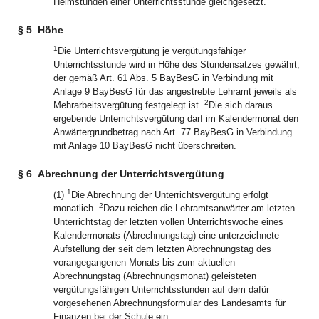
Heimstunden einer Unterrichtsstunde gleichgesetzt.
§ 5
Höhe
1
Die Unterrichtsvergütung je vergütungsfähiger
Unterrichtsstunde wird in Höhe des Stundensatzes gewährt,
der gemäß Art. 61 Abs. 5 BayBesG in Verbindung mit
Anlage 9 BayBesG für das angestrebte Lehramt jeweils als
2
Mehrarbeitsvergütung festgelegt ist.
Die sich daraus
ergebende Unterrichtsvergütung darf im Kalendermonat den
Anwärtergrundbetrag nach Art. 77 BayBesG in Verbindung
mit Anlage 10 BayBesG nicht überschreiten.
§ 6
Abrechnung der Unterrichtsvergütung
1
(1)
Die Abrechnung der Unterrichtsvergütung erfolgt
2
monatlich.
Dazu reichen die Lehramtsanwärter am letzten
Unterrichtstag der letzten vollen Unterrichtswoche eines
Kalendermonats (Abrechnungstag) eine unterzeichnete
Aufstellung der seit dem letzten Abrechnungstag des
vorangegangenen Monats bis zum aktuellen
Abrechnungstag (Abrechnungsmonat) geleisteten
vergütungsfähigen Unterrichtsstunden auf dem dafür
vorgesehenen Abrechnungsformular des Landesamts für
Finanzen bei der Schule ein.