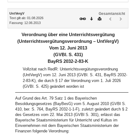
Inhalt
UntVergV
Gesamtansicht
Text gilt ab: 01.08.2026
Download
Drucken
Vorheriges
Nächste
Fassung: 12.06.2013
Dokument
Dokume
(inaktiv)
(inaktiv)
Verordnung über eine Unterrichtsvergütung
(Unterrichtsvergütungsverordnung – UntVergV)
Vom 12. Juni 2013
(GVBl. S. 431)
BayRS 2032-2-83-K
Vollzitat nach RedR: Unterrichtsvergütungsverordnung
(UntVergV) vom 12. Juni 2013 (GVBl. S. 431, BayRS 2032-
2-83-K), die durch § 17 der Verordnung vom 1. Juli 2026
(GVBl. S. 425) geändert worden ist
Auf Grund des Art. 79 Satz 1 des Bayerischen
Besoldungsgesetzes (BayBesG) vom 5. August 2010 (GVBl S.
410, ber. S. 764, BayRS 2032-1-1-F), zuletzt geändert durch § 2
des Gesetzes vom 22. Mai 2013 (GVBl S. 301), erlässt das
Bayerische Staatsministerium für Unterricht und Kultus im
Einvernehmen mit dem Bayerischen Staatsministerium der
Finanzen folgende Verordnung: