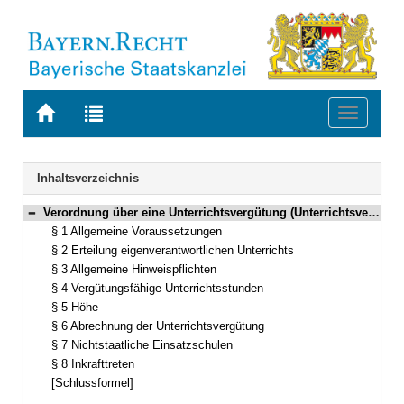
Zur
Zur
Toggle
Startseite
Trefferliste
navigati
von
der
BAYERN.RECHT
letzten
Navigation
Inhaltsverzeichnis
Suche
Verordnung über eine Unterrichtsvergütung (Unterrichtsvergütungsverordnung – UntVergV) Vom 12. Juni 2013 (GVBl. S. 431) BayRS 2032-2-83-K (§§ 1–8)
Bereich reduzieren
§ 1 Allgemeine Voraussetzungen
§ 2 Erteilung eigenverantwortlichen Unterrichts
§ 3 Allgemeine Hinweispflichten
§ 4 Vergütungsfähige Unterrichtsstunden
§ 5 Höhe
§ 6 Abrechnung der Unterrichtsvergütung
§ 7 Nichtstaatliche Einsatzschulen
§ 8 Inkrafttreten
[Schlussformel]