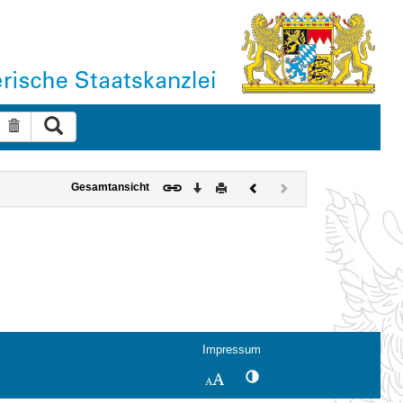
Suche ausführen
Suche zurücksetzen
Download
Drucken
Vorheriges
Nächstes
Gesamtansicht
Dokument
Dokument
(inaktiv)
Impressum
Kontrastwechsel
Schriftgröße