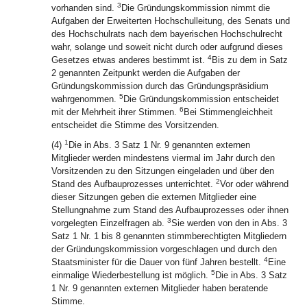
3
vorhanden sind.
Die Gründungskommission nimmt die
Aufgaben der Erweiterten Hochschulleitung, des Senats und
des Hochschulrats nach dem bayerischen Hochschulrecht
wahr, solange und soweit nicht durch oder aufgrund dieses
4
Gesetzes etwas anderes bestimmt ist.
Bis zu dem in Satz
2 genannten Zeitpunkt werden die Aufgaben der
Gründungskommission durch das Gründungspräsidium
5
wahrgenommen.
Die Gründungskommission entscheidet
6
mit der Mehrheit ihrer Stimmen.
Bei Stimmengleichheit
entscheidet die Stimme des Vorsitzenden.
1
(4)
Die in Abs. 3 Satz 1 Nr. 9 genannten externen
Mitglieder werden mindestens viermal im Jahr durch den
Vorsitzenden zu den Sitzungen eingeladen und über den
2
Stand des Aufbauprozesses unterrichtet.
Vor oder während
dieser Sitzungen geben die externen Mitglieder eine
Stellungnahme zum Stand des Aufbauprozesses oder ihnen
3
vorgelegten Einzelfragen ab.
Sie werden von den in Abs. 3
Satz 1 Nr. 1 bis 8 genannten stimmberechtigten Mitgliedern
der Gründungskommission vorgeschlagen und durch den
4
Staatsminister für die Dauer von fünf Jahren bestellt.
Eine
5
einmalige Wiederbestellung ist möglich.
Die in Abs. 3 Satz
1 Nr. 9 genannten externen Mitglieder haben beratende
Stimme.