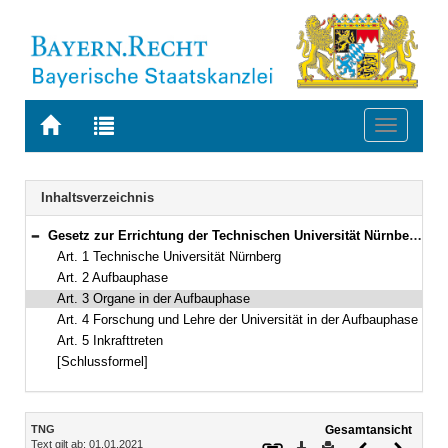
Zur
Zur
Toggle
Startseite
Trefferliste
navigati
von
der
BAYERN.RECHT
letzten
Navigation
Inhaltsverzeichnis
Suche
Gesetz zur Errichtung der Technischen Universität Nürnberg (TU Nürnberg-Gesetz – TNG) Vom 9. Dezember 2020 (GVBl. S. 638) BayRS 2210-2-1-WK (Art. 1–5)
Bereich reduzieren
Art. 1 Technische Universität Nürnberg
Art. 2 Aufbauphase
Art. 3 Organe in der Aufbauphase
Art. 4 Forschung und Lehre der Universität in der Aufbauphase
Art. 5 Inkrafttreten
[Schlussformel]
Inhalt
TNG
Gesamtansicht
Text gilt ab: 01.01.2021
Download
Drucken
Vorheriges
Nächste