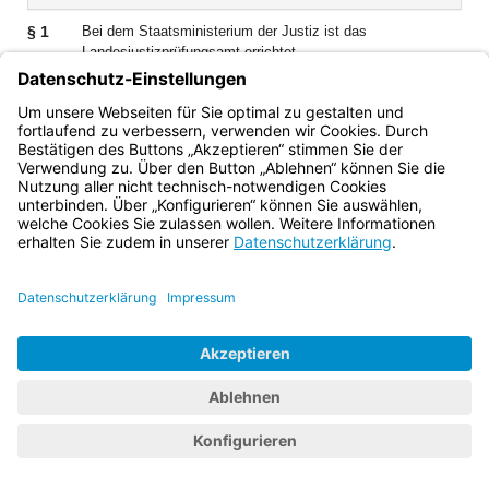
§ 1
Bei dem Staatsministerium der Justiz ist das
Landesjustizprüfungsamt errichtet.
Bayern.de
BayernPortal
Datenschutz
Impressum
Barrierefreiheit
Hilfe
Kontakt
Kontrastwechsel
Schriftgröße