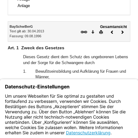
Anlage
Inhalt
BaySchwBerG
Gesamtansicht
Text gilt ab: 30.04.2013
Download
Drucken
Vorheriges
Nächste
Fassung: 09.08.1996
Dokument
Dokume
Art. 1
Zweck des Gesetzes
Dieses Gesetz dient dem Schutz des ungeborenen Lebens
und der Sorge für die Schwangere durch
1.
Bewußtseinsbildung und Aufklärung für Frauen und
Männer,
2.
Beratung für werdende Mütter und Väter,
3.
Schwangerschaftskonfliktberatung und Vermittlung
von Hilfen.
Bayern.de
BayernPortal