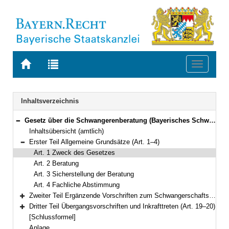
Zur
Zur
Toggle
Startseite
Trefferliste
navigati
von
der
BAYERN.RECHT
letzten
Navigation
Inhaltsverzeichnis
Suche
Gesetz über die Schwangerenberatung (Bayerisches Schwangerenberatungsgesetz – BaySchwBerG) Vom 9. August 1996 (GVBl. S. 320) BayRS 2170-2-A (Art. 1–20)
Bereich reduzieren
Inhaltsübersicht (amtlich)
Erster Teil Allgemeine Grundsätze (Art. 1–4)
Bereich reduzieren
Art. 1 Zweck des Gesetzes
Art. 2 Beratung
Art. 3 Sicherstellung der Beratung
Art. 4 Fachliche Abstimmung
Zweiter Teil Ergänzende Vorschriften zum Schwangerschaftskonfliktgesetz (Art. 5–18)
Bereich erweitern
Dritter Teil Übergangsvorschriften und Inkrafttreten (Art. 19–20)
Bereich erweitern
[Schlussformel]
Anlage