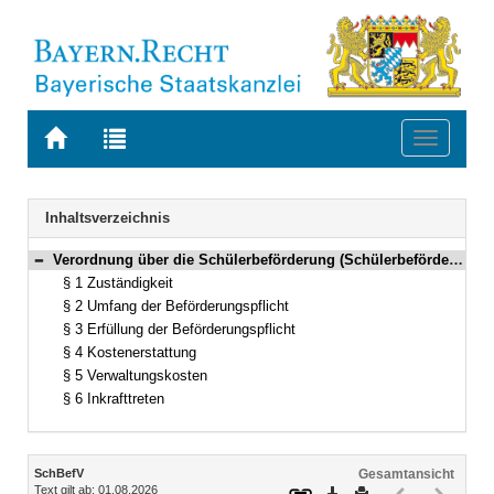
Zur
Zur
Toggle
Startseite
Trefferliste
navigati
von
der
BAYERN.RECHT
letzten
Navigation
Inhaltsverzeichnis
Suche
Verordnung über die Schülerbeförderung (Schülerbeförderungsverordnung – SchBefV) in der Fassung der Bekanntmachung vom 8. September 1994 (GVBl. S. 953) BayRS 2230-5-1-1-K (§§ 1–6)
Bereich reduzieren
§ 1 Zuständigkeit
§ 2 Umfang der Beförderungspflicht
§ 3 Erfüllung der Beförderungspflicht
§ 4 Kostenerstattung
§ 5 Verwaltungskosten
§ 6 Inkrafttreten
Inhalt
SchBefV
Gesamtansicht
Text gilt ab: 01.08.2026
Download
Drucken
Vorheriges
Nächste