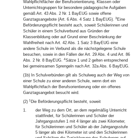
Wahlpflichtfächer der Berufsorientierung, Klassen oder
Unterrichtsgruppen für besondere pädagogische Aufgaben
gemäß Art. 43 Abs. 2 Nr. 1 BayEUG sowie offene
3
Ganztagsangebote (Art. 6 Abs. 4 Satz 1 BayEUG).
Eine
Beförderungspflicht besteht auch, soweit Schülerinnen und
Schüler in einem Schulverbund aus Gründen der
Klassenbildung oder auf Grund einer Beschränkung der
Wahlfreiheit nach Art. 42 Abs. 1 Satz 3 BayEUG eine
andere Schule im Verbund als die nächstgelegene Schule
besuchen, sowie in den Fällen der Art. 29 Abs. 4 und Art. 86
4
Abs. 2 Nr. 8 BayEUG.
Sätze 1 und 2 gelten entsprechend
bei gemeinsamen Sprengeln nach Art. 32a Abs. 6 BayEUG.
(1b) In Schulverbünden gilt als Schulweg auch der Weg von
einer Schule zu einer anderen Schule, wenn dort ein
Wahlpflichtfach der Berufsorientierung oder ein offenes
Ganztagsangebot besucht wird.
1
(2)
Die Beförderungspflicht besteht, soweit
1.
der Weg zu dem Ort, an dem regelmäßig Unterricht
stattfindet, für Schülerinnen und Schüler der
Jahrgangsstufen 1 mit 4 länger als zwei Kilometer,
für Schülerinnen und Schüler ab der Jahrgangsstufe
5 länger als drei Kilometer ist und den Schülerinnen
und Schülern die Zurücklegung des Schulwegs auf