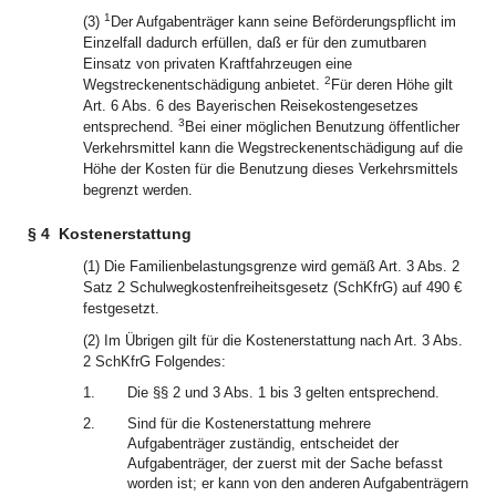
1
(3)
Der Aufgabenträger kann seine Beförderungspflicht im
Einzelfall dadurch erfüllen, daß er für den zumutbaren
Einsatz von privaten Kraftfahrzeugen eine
2
Wegstreckenentschädigung anbietet.
Für deren Höhe gilt
Art. 6 Abs. 6 des Bayerischen Reisekostengesetzes
3
entsprechend.
Bei einer möglichen Benutzung öffentlicher
Verkehrsmittel kann die Wegstreckenentschädigung auf die
Höhe der Kosten für die Benutzung dieses Verkehrsmittels
begrenzt werden.
§ 4
Kostenerstattung
(1) Die Familienbelastungsgrenze wird gemäß Art. 3 Abs. 2
Satz 2 Schulwegkostenfreiheitsgesetz (SchKfrG) auf 490 €
festgesetzt.
(2) Im Übrigen gilt für die Kostenerstattung nach Art. 3 Abs.
2 SchKfrG Folgendes:
1.
Die §§ 2 und 3 Abs. 1 bis 3 gelten entsprechend.
2.
Sind für die Kostenerstattung mehrere
Aufgabenträger zuständig, entscheidet der
Aufgabenträger, der zuerst mit der Sache befasst
worden ist; er kann von den anderen Aufgabenträgern