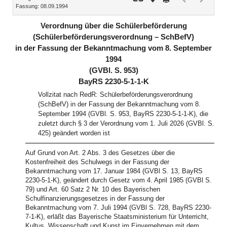
Fassung: 08.09.1994
Dokument
Dokume
(inaktiv)
(inaktiv)
Verordnung über die Schülerbeförderung
(Schülerbeförderungsverordnung – SchBefV)
in der Fassung der Bekanntmachung vom 8. September
1994
(GVBl. S. 953)
BayRS 2230-5-1-1-K
Vollzitat nach RedR: Schülerbeförderungsverordnung
(SchBefV) in der Fassung der Bekanntmachung vom 8.
September 1994 (GVBl. S. 953, BayRS 2230-5-1-1-K), die
zuletzt durch § 3 der Verordnung vom 1. Juli 2026 (GVBl. S.
425) geändert worden ist
Auf Grund von Art. 2 Abs. 3 des Gesetzes über die
Kostenfreiheit des Schulwegs in der Fassung der
Bekanntmachung vom 17. Januar 1984 (GVBl S. 13, BayRS
2230-5-1-K), geändert durch Gesetz vom 4. April 1985 (GVBl S.
79) und Art. 60 Satz 2 Nr. 10 des Bayerischen
Schulfinanzierungsgesetzes in der Fassung der
Bekanntmachung vom 7. Juli 1994 (GVBl S. 728, BayRS 2230-
7-1-K), erläßt das Bayerische Staatsministerium für Unterricht,
Kultus, Wissenschaft und Kunst im Einvernehmen mit dem