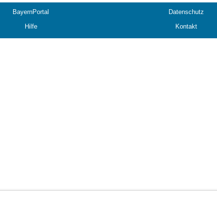
BayernPortal
Datenschutz
Hilfe
Kontakt