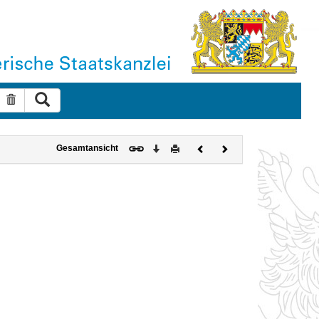
Suche ausführen
Suche zurücksetzen
Download
Drucken
Vorheriges
Nächstes
Gesamtansicht
Dokument
Dokument